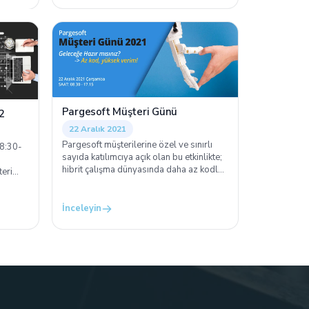
Pargesoft Müşteri Günü
2
22 Aralık 2021
Pargesoft müşterilerine özel ve sınırlı
8:30-
sayıda katılımcıya açık olan bu etkinlikte;
hibrit çalışma dünyasında daha az kodla
eri
daha yüksek verimlilik sağlamanın
ğin iş
yöntemlerinden, işletmelerin süreçlerini
i
hızlandıran Microsoft çözümlerine kadar,
İnceleyin
ormu
geleceğin iş dünyasına en iyi şekilde
nı
hazırlanmanın yolları Microsoft ve
Pargesoft uzmanlarının sunumları ve
paralel oturumlarda değerlendirilecek.