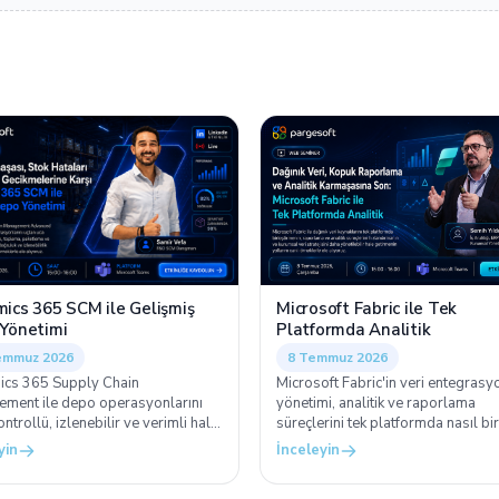
ics 365 SCM ile Gelişmiş
Microsoft Fabric ile Tek
Yönetimi
Platformda Analitik
emmuz 2026
8 Temmuz 2026
cs 365 Supply Chain
Microsoft Fabric'in veri entegrasy
ment ile depo operasyonlarını
yönetimi, analitik ve raporlama
ntrollü, izlenebilir ve verimli hale
süreçlerini tek platformda nasıl bi
enin; stok doğruluğundan
getirdiğini canlı örnekler ve gerçe
yin
İnceleyin
a, paketleme ve sevkiyat
deneyimleriyle ele alıyoruz.
erine kadar depo yönetimini