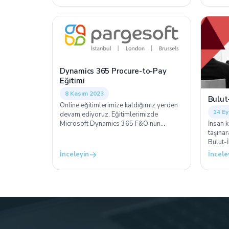
bazı ek avantajlar sağlanmakta.
Dynamics 365 Procure-to-Pay
Eğitimi
8 Kasım 2023
Bulut
Online eğitimlerimize kaldığımız yerden
14 Ey
devam ediyoruz. Eğitimlerimizde
Microsoft Dynamics 365 F&O'nun
İnsan k
etkinliğinizi artıracak ve işinizi
taşınar
kolaylaştıracak özelliklerinden bahsedip,
Bulut-İ
sorularınızı cevaplayacağız.
operas
İnceleyin
İncele
azaltıl