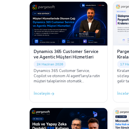
getirmenin yollarını 15:00 - 16:00
dijital
arasında canlı örneklerle ele alıyoruz.
arasınd
Dynamics 365 Customer Service
Parge
ve Agentic Müşteri Hizmetleri
Kiral
24 Haziran 2026
17 Ha
Dynamics 365 Customer Service,
Kiralam
Copilot ve otonom AI agent'larıyla rutin
sözleş
müşteri taleplerinin otomatik
gelir t
çözümlendiği, çözüm sürelerinin kısaldığı
yönetm
ve müşteri memnuniyetinin arttığı yeni
arasınd
İnceleyin
İncele
nesil hizmet modelini 15:00 - 16:00
arasında canlı örneklerle ele alıyoruz.