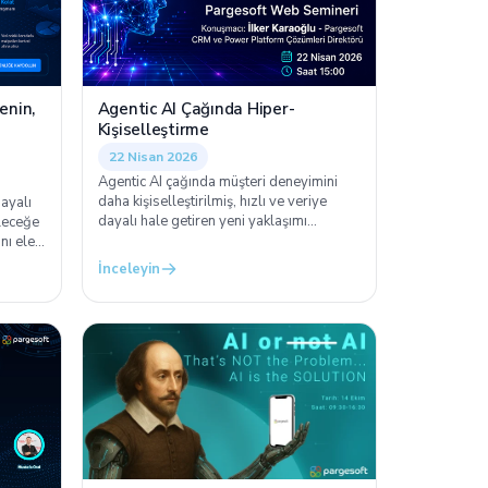
Agentic AI Çağında Hiper-
enin,
Kişiselleştirme
22 Nisan 2026
Agentic AI çağında müşteri deneyimini
daha kişiselleştirilmiş, hızlı ve veriye
ayalı
dayalı hale getiren yeni yaklaşımı
leceğe
inceliyoruz.
nı ele
İnceleyin