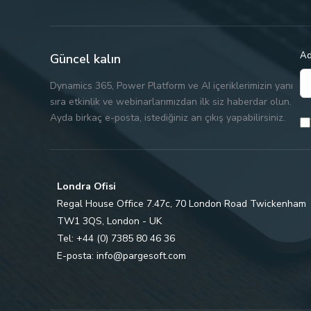
Ad
Güncel kalın
Dynamics 365, Power Platform ve AI içeriklerimizin yanı
sıra etkinlik ve webinarlarımızdan ilk siz haberdar olun.
Ayda birkaç e-posta, istediğiniz an çıkış yapabilirsiniz.
Londra Ofisi
Regal House Office 7.47c, 70 London Road Twickenham
TW1 3QS, London - UK
Tel: +44 (0) 7385 80 46 36
E-posta:
info@pargesoft.com