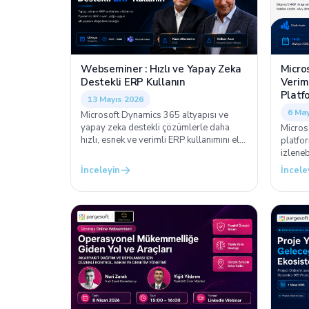
Webseminer : Hızlı ve Yapay Zeka
Micro
Destekli ERP Kullanın
Verim
Platf
13 Mayıs 2026
6 May
Microsoft Dynamics 365 altyapısı ve
yapay zeka destekli çözümlerle daha
Microso
hızlı, esnek ve verimli ERP kullanımını ele
platfor
alıyoruz.
izleneb
alıyoru
İnceleyin
İncele