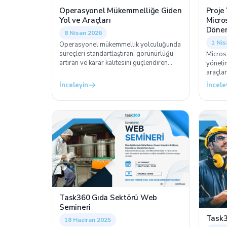
Operasyonel Mükemmelliğe Giden
Proje
Yol ve Araçları
Micro
Döne
8 Nisan 2026
1 Nis
Operasyonel mükemmellik yolculuğunda
süreçleri standartlaştıran, görünürlüğü
Micros
artıran ve karar kalitesini güçlendiren
yöneti
araçları değerlendiriyoruz.
araçlar
ekipler
İnceleyin
İncele
ele alı
Task360 Gıda Sektörü Web
Semineri
Task3
18 Haziran 2025