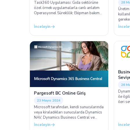
28 Ma
Task360 Uygulaması: Gıda sektörüne
özel örnek uygulamalarla canlı anlatım
Üretim
Operasyonel Süreklilik: Ekipman bakım
kullanı
süreçlerini optimize ederek kesintisiz
gereken
üretim sağlama
müdahal
İnceleyin
İncele
süreçle
akıllı 
mobil 
zeka de
doğrud
Busine
Seviy
26 M
Dynami
Pargesoft BC Online Giriş
ile ilgi
23 Mayıs 2024
ileri s
Microsoft tarafından, kendi sunucularında
Bu ile
veya kiraladıkları sunucularda Dynamics
Busine
NAV, Dynamics Business Central ve
kurmanı
Dynamics AX kullanan müşterilerimize,
aktarac
İnceleyin
İncele
Haziran sonuna kadar buluta geçiş için
anlatac