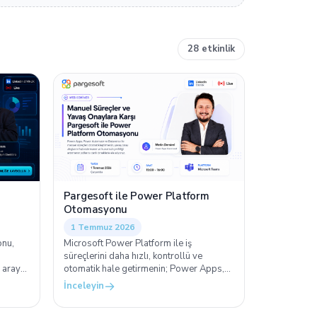
28 etkinlik
Pargesoft ile Power Platform
Otomasyonu
1 Temmuz 2026
onu,
Microsoft Power Platform ile iş
süreçlerini daha hızlı, kontrollü ve
r araya
otomatik hale getirmenin; Power Apps,
k proje
Power Automate ve Dataverse ile
İnceleyin
manuel iş yükünü azaltmanın yollarını
15:00 - 16:00 arasında canlı örneklerle