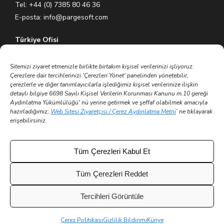
Tel: +44 (0) 7385 80 46 36
E-posta:
info@pargesoft.com
Türkiye Ofisi
Ihlamurkuyu Mh. Gümüşsuyu Cd. Meral Plaza No:5 K:7 34771
Ümraniye – İstanbul / Türkiye
Sitemizi ziyaret etmenizle birlikte birtakım kişisel verilerinizi işliyoruz.
Çerezlere dair tercihlerinizi 'Çerezleri Yönet' panelinden yönetebilir,
Tel: +90 (216) 575 60 70
çerezlerle ve diğer tanımlayıcılarla işlediğimiz kişisel verilerinize ilişkin
E-posta:
info@pargesoft.com
detaylı bilgiye 6698 Sayılı Kişisel Verilerin Korunması Kanunu m.10 gereği
Aydınlatma Yükümlülüğü' nü yerine getirmek ve şeffaf olabilmek amacıyla
hazırladığımız;
Web Sitesi Ziyaretçisi / Çerez Aydınlatma Metni
’ ne tıklayarak
Trakya Teknopark Ofisi
erişebilirsiniz.
Trakya Üniversitesi Ayşe Kadın Yerleşkesi
Atatürk Mah. Zübeyde Hanım Cad. No 3/3 No:45
Merkez – Edirne / Türkiye
Tüm Çerezleri Kabul Et
E-posta:
info@pargesoft.com
Tüm Çerezleri Reddet
Tercihleri Görüntüle
© 2002 - 2026 Tüm hakları saklıdır | Parge Yazılım ve
Çerez Politikası
Gizlilik Bildirimi
Künye
Danışmanlık Tic. A.Ş.