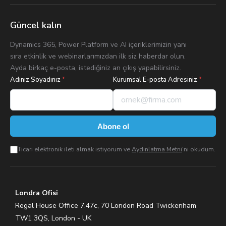
Güncel kalın
Dynamics 365, Power Platform ve AI içeriklerimizin yanı
sıra etkinlik ve webinarlarımızdan ilk siz haberdar olun.
Ayda birkaç e-posta, istediğiniz an çıkış yapabilirsiniz.
Adınız Soyadınız
*
Kurumsal E-posta Adresiniz
*
Abone ol
Ticari elektronik ileti almak istiyorum ve
Aydınlatma Metni
'ni okudum.
Londra Ofisi
Regal House Office 7.47c, 70 London Road Twickenham
TW1 3QS, London - UK