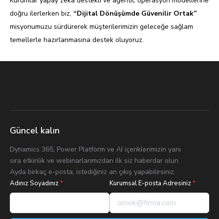
Kurumlar yapay zeka destekli ve agentic operasyon modellerine
doğru ilerlerken biz,
“Dijital Dönüşümde Güvenilir Ortak”
misyonumuzu sürdürerek müşterilerimizin geleceğe sağlam
temellerle hazırlanmasına destek oluyoruz.
Güncel kalın
Dynamics 365, Power Platform ve AI içeriklerimizin yanı
sıra etkinlik ve webinarlarımızdan ilk siz haberdar olun.
Ayda birkaç e-posta, istediğiniz an çıkış yapabilirsiniz.
Adınız Soyadınız
*
Kurumsal E-posta Adresiniz
*