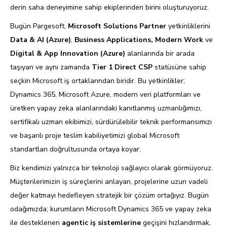
derin saha deneyimine sahip ekiplerinden birini oluşturuyoruz.
Bugün Pargesoft,
Microsoft Solutions Partner
yetkinliklerini
Data & AI (Azure)
,
Business Applications, Modern Work
ve
Digital & App Innovation (Azure)
alanlarında bir arada
taşıyan ve aynı zamanda
Tier 1 Direct CSP
statüsüne sahip
seçkin Microsoft iş ortaklarından biridir. Bu yetkinlikler;
Dynamics 365, Microsoft Azure, modern veri platformları ve
üretken yapay zeka alanlarındaki kanıtlanmış uzmanlığımızı,
sertifikalı uzman ekibimizi, sürdürülebilir teknik performansımızı
ve başarılı proje teslim kabiliyetimizi global Microsoft
standartları doğrultusunda ortaya koyar.
Biz kendimizi yalnızca bir teknoloji sağlayıcı olarak görmüyoruz.
Müşterilerimizin iş süreçlerini anlayan, projelerine uzun vadeli
değer katmayı hedefleyen stratejik bir çözüm ortağıyız. Bugün
odağımızda; kurumların Microsoft Dynamics 365 ve yapay zeka
ile desteklenen
agentic iş sistemlerine
geçişini hızlandırmak,