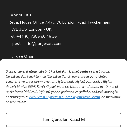
Londra Ofisi
Regal House Office 7.47c, 70 London Road Twickenham
TW1 3QS, London - UK
Tel: +44 (0) 7385 80 46 36
E-posta:
info@pargesoft.com
Türkiye Ofisi
Ihlamurkuyu Mh. Gümüşsuyu Cd. Meral Plaza No:5 K:7 34771
Ümraniye – İstanbul / Türkiye
Sitemizi ziyaret etmenizle birlikte birtakım kişisel verilerinizi işliyoruz.
Çerezlere dair tercihlerinizi 'Çerezleri Yönet' panelinden yönetebilir,
Tel: +90 (216) 575 60 70
çerezlerle ve diğer tanımlayıcılarla işlediğimiz kişisel verilerinize ilişkin
E-posta:
info@pargesoft.com
detaylı bilgiye 6698 Sayılı Kişisel Verilerin Korunması Kanunu m.10 gereği
Aydınlatma Yükümlülüğü' nü yerine getirmek ve şeffaf olabilmek amacıyla
hazırladığımız;
Web Sitesi Ziyaretçisi / Çerez Aydınlatma Metni
’ ne tıklayarak
Trakya Teknopark Ofisi
erişebilirsiniz.
Trakya Üniversitesi Ayşe Kadın Yerleşkesi
Atatürk Mah. Zübeyde Hanım Cad. No 3/3 No:45
Merkez – Edirne / Türkiye
Tüm Çerezleri Kabul Et
E-posta:
info@pargesoft.com