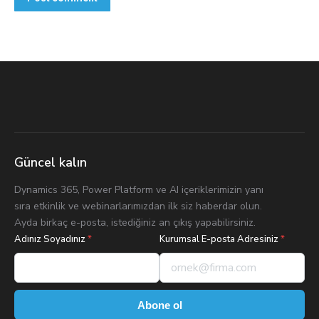
Güncel kalın
Dynamics 365, Power Platform ve AI içeriklerimizin yanı
sıra etkinlik ve webinarlarımızdan ilk siz haberdar olun.
Ayda birkaç e-posta, istediğiniz an çıkış yapabilirsiniz.
Adınız Soyadınız
*
Kurumsal E-posta Adresiniz
*
Abone ol