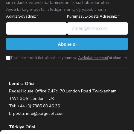
sıra etkinlik ve webinarlarımızdan ilk siz haberdar olun.
Ayda birkaç e-posta, istediğiniz an çıkış yapabilirsiniz.
Adınız Soyadınız
*
Kurumsal E-posta Adresiniz
*
Abone ol
Ticari elektronik ileti almak istiyorum ve
Aydınlatma Metni
'ni okudum.
Londra Ofisi
Regal House Office 7.47c, 70 London Road Twickenham
TW1 3QS, London - UK
Tel: +44 (0) 7385 80 46 36
E-posta:
info@pargesoft.com
Türkiye Ofisi