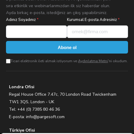
sıra etkinlik ve webinarlarımızdan ilk siz haberdar olun.
Ayda birkaç e-posta, istediğiniz an çıkış yapabilirsiniz.
Adınız Soyadınız
*
Kurumsal E-posta Adresiniz
*
Abone ol
Ticari elektronik ileti almak istiyorum ve
Aydınlatma Metni
'ni okudum.
Londra Ofisi
Regal House Office 7.47c, 70 London Road Twickenham
TW1 3QS, London - UK
Tel: +44 (0) 7385 80 46 36
E-posta:
info@pargesoft.com
Türkiye Ofisi