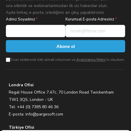
sıra etkinlik ve webinarlarımızdan ilk siz haberdar olun.
Ayda birkaç e-posta, istediğiniz an çıkış yapabilirsiniz.
Adınız Soyadınız
*
Kurumsal E-posta Adresiniz
*
Abone ol
Ticari elektronik ileti almak istiyorum ve
Aydınlatma Metni
'ni okudum.
Londra Ofisi
Regal House Office 7.47c, 70 London Road Twickenham
TW1 3QS, London - UK
Tel: +44 (0) 7385 80 46 36
E-posta:
info@pargesoft.com
Türkiye Ofisi