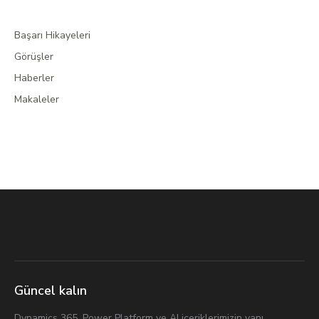
Başarı Hikayeleri
Görüşler
Haberler
Makaleler
Güncel kalın
Dynamics 365, Power Platform ve AI içeriklerimizin yanı