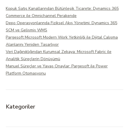
Kopuk Satış Kanallarından Bütünleşik Ticarete: Dynamics 365
Commerce ile Omnichannel Perakende
Depo Operasyonlarında Fiziksel Akış Yönetimi: Dynamics 365
SCM ve Gelişmiş WMS
Pargesoft Microsoft Modern Work Yetkinliği ile Dijital Çalışma
Alanlarını Yeniden Tasarlıyor
Veri Dağınıklığından Kurumsal Zekaya: Microsoft Fabric ile
Analitik Süreçlerin Dönüşümü
Manuel Süreçler ve Yavaş Onaylar: Pargesoft ile Power
Platform Otomasyonu
Kategoriler