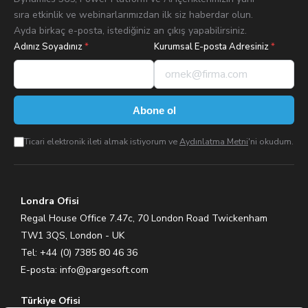
sıra etkinlik ve webinarlarımızdan ilk siz haberdar olun.
Ayda birkaç e-posta, istediğiniz an çıkış yapabilirsiniz.
Adınız Soyadınız
*
Kurumsal E-posta Adresiniz
*
Abone ol
Ticari elektronik ileti almak istiyorum ve
Aydınlatma Metni
'ni okudum.
Londra Ofisi
Regal House Office 7.47c, 70 London Road Twickenham
TW1 3QS, London - UK
Tel: +44 (0) 7385 80 46 36
E-posta:
info@pargesoft.com
Türkiye Ofisi