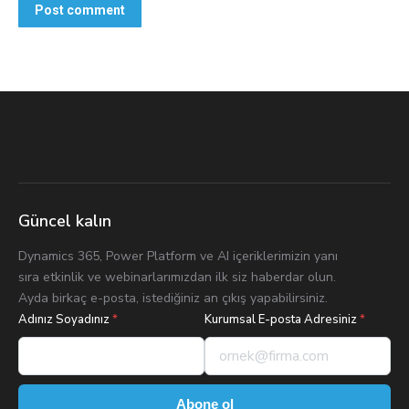
Post comment
Güncel kalın
Dynamics 365, Power Platform ve AI içeriklerimizin yanı
sıra etkinlik ve webinarlarımızdan ilk siz haberdar olun.
Ayda birkaç e-posta, istediğiniz an çıkış yapabilirsiniz.
Adınız Soyadınız
*
Kurumsal E-posta Adresiniz
*
Abone ol