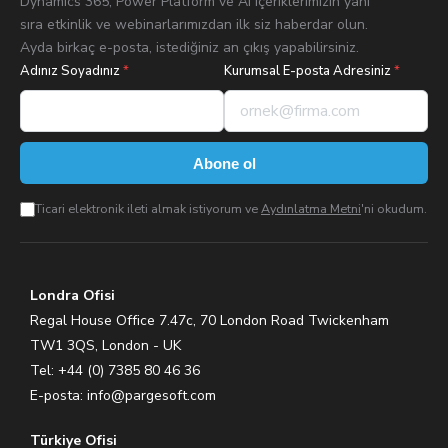
Dynamics 365, Power Platform ve AI içeriklerimizin yanı
sıra etkinlik ve webinarlarımızdan ilk siz haberdar olun.
Ayda birkaç e-posta, istediğiniz an çıkış yapabilirsiniz.
Adınız Soyadınız
*
Kurumsal E-posta Adresiniz
*
Abone ol
Ticari elektronik ileti almak istiyorum ve
Aydınlatma Metni
'ni okudum.
Londra Ofisi
Regal House Office 7.47c, 70 London Road Twickenham
TW1 3QS, London - UK
Tel: +44 (0) 7385 80 46 36
E-posta:
info@pargesoft.com
Türkiye Ofisi