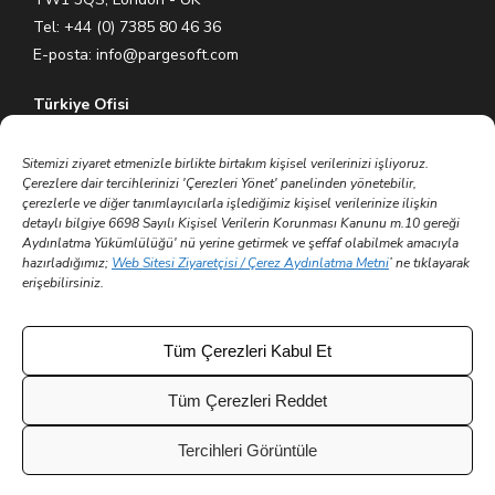
Tel: +44 (0) 7385 80 46 36
E-posta:
info@pargesoft.com
Türkiye Ofisi
Ihlamurkuyu Mh. Gümüşsuyu Cd. Meral Plaza No:5 K:7 34771
Ümraniye – İstanbul / Türkiye
Sitemizi ziyaret etmenizle birlikte birtakım kişisel verilerinizi işliyoruz.
Çerezlere dair tercihlerinizi 'Çerezleri Yönet' panelinden yönetebilir,
Tel: +90 (216) 575 60 70
çerezlerle ve diğer tanımlayıcılarla işlediğimiz kişisel verilerinize ilişkin
E-posta:
info@pargesoft.com
detaylı bilgiye 6698 Sayılı Kişisel Verilerin Korunması Kanunu m.10 gereği
Aydınlatma Yükümlülüğü' nü yerine getirmek ve şeffaf olabilmek amacıyla
hazırladığımız;
Web Sitesi Ziyaretçisi / Çerez Aydınlatma Metni
’ ne tıklayarak
Trakya Teknopark Ofisi
erişebilirsiniz.
Trakya Üniversitesi Ayşe Kadın Yerleşkesi
Atatürk Mah. Zübeyde Hanım Cad. No 3/3 No:45
Merkez – Edirne / Türkiye
Tüm Çerezleri Kabul Et
E-posta:
info@pargesoft.com
Tüm Çerezleri Reddet
Tercihleri Görüntüle
© 2002 - 2026 Tüm hakları saklıdır | Parge Yazılım ve