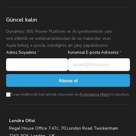
Güncel kalın
Dynamics 365, Power Platform ve AI içeriklerimizin yanı
sıra etkinlik ve webinarlarımızdan ilk siz haberdar olun.
Ayda birkaç e-posta, istediğiniz an çıkış yapabilirsiniz.
Adınız Soyadınız
*
Kurumsal E-posta Adresiniz
*
Abone ol
Ticari elektronik ileti almak istiyorum ve
Aydınlatma Metni
'ni okudum.
Londra Ofisi
Regal House Office 7.47c, 70 London Road Twickenham
TW1 3QS, London - UK