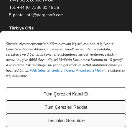
TW1 3QS, London - UK
Tel: +44 (0) 7385 80 46 36
E-posta:
info@pargesoft.com
Türkiye Ofisi
Ihlamurkuyu Mh. Gümüşsuyu Cd. Meral Plaza No:5 K:7 34771
Ümraniye – İstanbul / Türkiye
Sitemizi ziyaret etmenizle birlikte birtakım kişisel verilerinizi işliyoruz.
Çerezlere dair tercihlerinizi 'Çerezleri Yönet' panelinden yönetebilir,
Tel: +90 (216) 575 60 70
çerezlerle ve diğer tanımlayıcılarla işlediğimiz kişisel verilerinize ilişkin
E-posta:
info@pargesoft.com
detaylı bilgiye 6698 Sayılı Kişisel Verilerin Korunması Kanunu m.10 gereği
Aydınlatma Yükümlülüğü' nü yerine getirmek ve şeffaf olabilmek amacıyla
hazırladığımız;
Web Sitesi Ziyaretçisi / Çerez Aydınlatma Metni
’ ne tıklayarak
Trakya Teknopark Ofisi
erişebilirsiniz.
Trakya Üniversitesi Ayşe Kadın Yerleşkesi
Atatürk Mah. Zübeyde Hanım Cad. No 3/3 No:45
Merkez – Edirne / Türkiye
Tüm Çerezleri Kabul Et
E-posta:
info@pargesoft.com
Tüm Çerezleri Reddet
Tercihleri Görüntüle
© 2002 - 2026 Tüm hakları saklıdır | Parge Yazılım ve