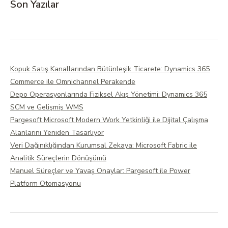
Son Yazılar
Kopuk Satış Kanallarından Bütünleşik Ticarete: Dynamics 365
Commerce ile Omnichannel Perakende
Depo Operasyonlarında Fiziksel Akış Yönetimi: Dynamics 365
SCM ve Gelişmiş WMS
Pargesoft Microsoft Modern Work Yetkinliği ile Dijital Çalışma
Alanlarını Yeniden Tasarlıyor
Veri Dağınıklığından Kurumsal Zekaya: Microsoft Fabric ile
Analitik Süreçlerin Dönüşümü
Manuel Süreçler ve Yavaş Onaylar: Pargesoft ile Power
Platform Otomasyonu