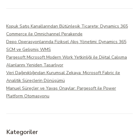
Kopuk Satış Kanallarından Bütünleşik Ticarete: Dynamics 365
Commerce ile Omnichannel Perakende
Depo Operasyonlarında Fiziksel Akış Yönetimi: Dynamics 365
SCM ve Gelişmiş WMS
Pargesoft Microsoft Modern Work Yetkinliği ile Dijital Çalışma
Alanlarını Yeniden Tasarlıyor
Veri Dağınıklığından Kurumsal Zekaya: Microsoft Fabric ile
Analitik Süreçlerin Dönüşümü
Manuel Süreçler ve Yavaş Onaylar: Pargesoft ile Power
Platform Otomasyonu
Kategoriler