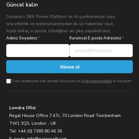
Güncel kalın
Dynamics 365, Power Platform ve AI içeriklerimizin yanı
sıra etkinlik ve webinarlarımızdan ilk siz haberdar olun.
Ayda birkaç e-posta, istediğiniz an çıkış yapabilirsiniz.
Adınız Soyadınız
*
Kurumsal E-posta Adresiniz
*
Abone ol
Ticari elektronik ileti almak istiyorum ve
Aydınlatma Metni
'ni okudum.
Londra Ofisi
Regal House Office 7.47c, 70 London Road Twickenham
TW1 3QS, London - UK
Tel: +44 (0) 7385 80 46 36
E-posta:
info@pargesoft.com