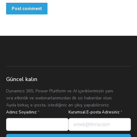
Post comment
Güncel kalın
Dynamics 365, Power Platform ve AI içeriklerimizin yanı
sıra etkinlik ve webinarlarımızdan ilk siz haberdar olun.
Ayda birkaç e-posta, istediğiniz an çıkış yapabilirsiniz.
Adınız Soyadınız
*
Kurumsal E-posta Adresiniz
*