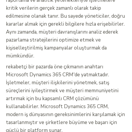
raporlama ve analitik yetenekleriyle işletmelere
kritik verilerin gerçek zamanlı olarak takip
edilmesine olanak tanır. Bu sayede yöneticiler, doğru
kararlar almak için gerekli bilgilere hızla erişebilirler.
Aynı zamanda, müşteri davranışlarını analiz ederek
pazarlama stratejilerini optimize etmek ve
kişiselleştirilmiş kampanyalar oluşturmak da
mümkündür.
rekabetçi bir pazarda öne çıkmanın anahtarı
Microsoft Dynamics 365 CRM'de yatmaktadır.
İşletmeler, müşteri ilişkilerini yönetmek, satış
süreçlerini iyileştirmek ve müşteri memnuniyetini
artırmak için bu kapsamlı CRM çözümünü
kullanabilirler. Microsoft Dynamics 365 CRM,
modern iş dünyasının gereksinimlerini karşılamak için
tasarlanmıştır ve şirketlere büyüme ve başarı için
güçlü bir platform sunar.