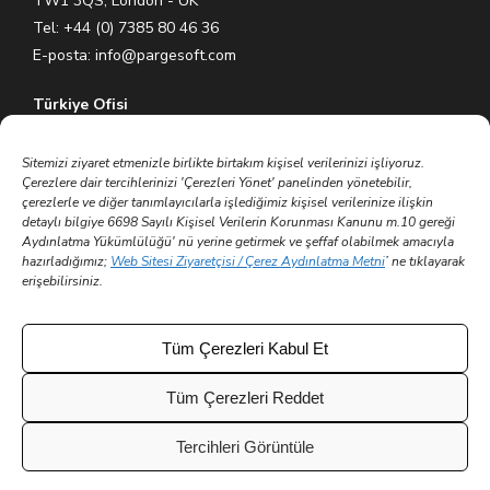
TW1 3QS, London - UK
Tel: +44 (0) 7385 80 46 36
E-posta:
info@pargesoft.com
Türkiye Ofisi
Ihlamurkuyu Mh. Gümüşsuyu Cd. Meral Plaza No:5 K:7 34771
Ümraniye – İstanbul / Türkiye
Sitemizi ziyaret etmenizle birlikte birtakım kişisel verilerinizi işliyoruz.
Çerezlere dair tercihlerinizi 'Çerezleri Yönet' panelinden yönetebilir,
Tel: +90 (216) 575 60 70
çerezlerle ve diğer tanımlayıcılarla işlediğimiz kişisel verilerinize ilişkin
E-posta:
info@pargesoft.com
detaylı bilgiye 6698 Sayılı Kişisel Verilerin Korunması Kanunu m.10 gereği
Aydınlatma Yükümlülüğü' nü yerine getirmek ve şeffaf olabilmek amacıyla
hazırladığımız;
Web Sitesi Ziyaretçisi / Çerez Aydınlatma Metni
’ ne tıklayarak
Trakya Teknopark Ofisi
erişebilirsiniz.
Trakya Üniversitesi Ayşe Kadın Yerleşkesi
Atatürk Mah. Zübeyde Hanım Cad. No 3/3 No:45
Merkez – Edirne / Türkiye
Tüm Çerezleri Kabul Et
E-posta:
info@pargesoft.com
Tüm Çerezleri Reddet
Tercihleri Görüntüle
© 2002 - 2026 Tüm hakları saklıdır | Parge Yazılım ve