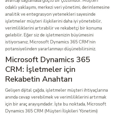
avantajı sağlamada güçlü bir çözümdür. Müşteri
odaklı yaklaşımı, merkezi veri yönetimi, derinlemesine
analitik ve entegrasyon yetenekleri sayesinde
işletmeler müşteri ilişkilerini daha iyi yönetebilir,
verimliliklerini artırabilir ve rekabetçi bir konuma
gelebilir. Eğer siz de işletmenizin büyümesini
istiyorsanız, Microsoft Dynamics 365 CRM'nin
potansiyelinden yararlanmayı düşünebilirsiniz.
Microsoft Dynamics 365
CRM: İşletmeler için
Rekabetin Anahtarı
Gelişen dijital çağda, işletmeler müşteri ihtiyaçlarına
anında cevap verebilmek ve verimliliklerini artırmak
için bir araç arayışındadır. İşte bu noktada, Microsoft
Dynamics 365 CRM (Müşteri İlişkileri Yönetimi)