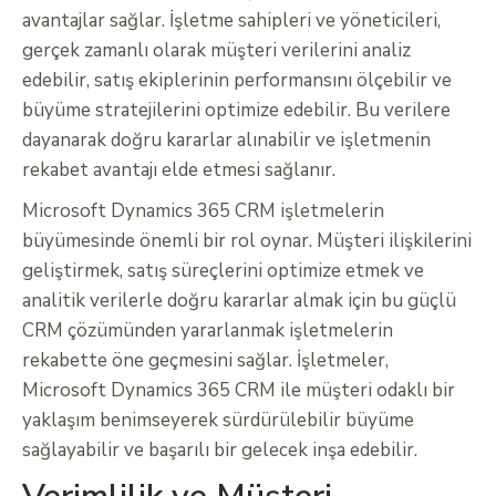
avantajlar sağlar. İşletme sahipleri ve yöneticileri,
gerçek zamanlı olarak müşteri verilerini analiz
edebilir, satış ekiplerinin performansını ölçebilir ve
büyüme stratejilerini optimize edebilir. Bu verilere
dayanarak doğru kararlar alınabilir ve işletmenin
rekabet avantajı elde etmesi sağlanır.
Microsoft Dynamics 365 CRM işletmelerin
büyümesinde önemli bir rol oynar. Müşteri ilişkilerini
geliştirmek, satış süreçlerini optimize etmek ve
analitik verilerle doğru kararlar almak için bu güçlü
CRM çözümünden yararlanmak işletmelerin
rekabette öne geçmesini sağlar. İşletmeler,
Microsoft Dynamics 365 CRM ile müşteri odaklı bir
yaklaşım benimseyerek sürdürülebilir büyüme
sağlayabilir ve başarılı bir gelecek inşa edebilir.