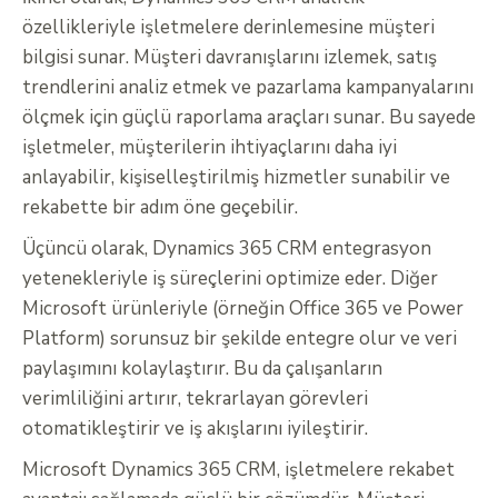
özellikleriyle işletmelere derinlemesine müşteri
bilgisi sunar. Müşteri davranışlarını izlemek, satış
trendlerini analiz etmek ve pazarlama kampanyalarını
ölçmek için güçlü raporlama araçları sunar. Bu sayede
işletmeler, müşterilerin ihtiyaçlarını daha iyi
anlayabilir, kişiselleştirilmiş hizmetler sunabilir ve
rekabette bir adım öne geçebilir.
Üçüncü olarak, Dynamics 365 CRM entegrasyon
yetenekleriyle iş süreçlerini optimize eder. Diğer
Microsoft ürünleriyle (örneğin Office 365 ve Power
Platform) sorunsuz bir şekilde entegre olur ve veri
paylaşımını kolaylaştırır. Bu da çalışanların
verimliliğini artırır, tekrarlayan görevleri
otomatikleştirir ve iş akışlarını iyileştirir.
Microsoft Dynamics 365 CRM, işletmelere rekabet