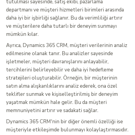
tutulması sayesinde, satış ekibi, pazarlama
departmanı ve müşteri hizmetleri birimleri arasında
daha iyi bir işbirliği sağlanır. Bu da verimliliği artırır
ve müşterilere daha tutarlı bir deneyim sunmayı
mümkün kılar.
Ayrıca, Dynamics 365 CRM, müşteri verilerinin analiz
edilmesine olanak tanır. Bu analizler sayesinde
işletmeler, müşteri davranışlarını anlayabilir,
tercihlerini belirleyebilir ve daha iyi hedefleme
stratejileri oluşturabilir. Örneğin, bir müşterinin
satın alma alışkanlıklarını analiz ederek, ona özel
teklifler sunmak ve kişiselleştirilmiş bir deneyim
yaşatmak mümkün hale gelir. Bu da müşteri
memnuniyetini artırır ve sadakati sağlar.
Dynamics 365 CRM'nin bir diğer önemli özelliği ise
müşteriyle etkileşimde bulunmayı kolaylaştırmasıdır.