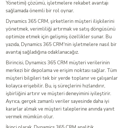
Yönetimi) çözümü, işletmelere rekabet avantajı
sağlamada önemli bir rol oynar.
Dynamics 365 CRM, şirketlerin müşteri ilişkilerini
yönetmek, verimliliği artırmak ve satış döngüsünü
optimize etmek için gelişmiş özellikler sunar. Bu
yazıda, Dynamics 365 CRM'nin işletmelere nasıl bir
avantaj sağladığına odaklanacağız.
Birincisi, Dynamics 365 CRM müşteri verilerinin
merkezi bir depolama ve erişim noktası sağlar. Tüm
müşteri bilgileri tek bir yerde toplanır ve çalışanlar
kolayca erişebilir. Bu, iş süreçlerini hızlandırır,
işbirliğini artırır ve müşteri deneyimini iyileştirir.
Ayrıca, gerçek zamanlı veriler sayesinde daha iyi
kararlar almak ve müşteri taleplerine anında yanıt
vermek mümkün olur.
İkinci olarak, Dynamics 365 CRM analitik