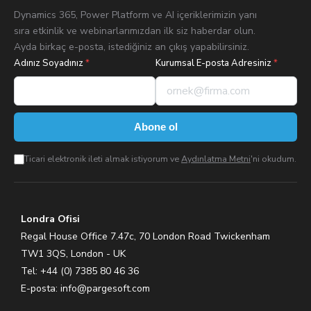
Dynamics 365, Power Platform ve AI içeriklerimizin yanı
sıra etkinlik ve webinarlarımızdan ilk siz haberdar olun.
Ayda birkaç e-posta, istediğiniz an çıkış yapabilirsiniz.
Adınız Soyadınız
*
Kurumsal E-posta Adresiniz
*
Abone ol
Ticari elektronik ileti almak istiyorum ve
Aydınlatma Metni
'ni okudum.
Londra Ofisi
Regal House Office 7.47c, 70 London Road Twickenham
TW1 3QS, London - UK
Tel: +44 (0) 7385 80 46 36
E-posta:
info@pargesoft.com