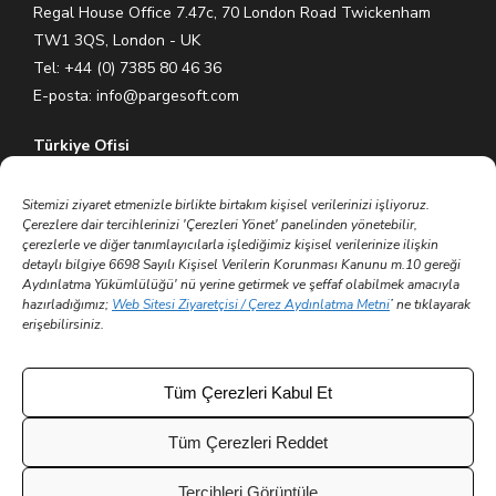
Regal House Office 7.47c, 70 London Road Twickenham
TW1 3QS, London - UK
Tel: +44 (0) 7385 80 46 36
E-posta:
info@pargesoft.com
Türkiye Ofisi
Ihlamurkuyu Mh. Gümüşsuyu Cd. Meral Plaza No:5 K:7 34771
Ümraniye – İstanbul / Türkiye
Sitemizi ziyaret etmenizle birlikte birtakım kişisel verilerinizi işliyoruz.
Çerezlere dair tercihlerinizi 'Çerezleri Yönet' panelinden yönetebilir,
Tel: +90 (216) 575 60 70
çerezlerle ve diğer tanımlayıcılarla işlediğimiz kişisel verilerinize ilişkin
E-posta:
info@pargesoft.com
detaylı bilgiye 6698 Sayılı Kişisel Verilerin Korunması Kanunu m.10 gereği
Aydınlatma Yükümlülüğü' nü yerine getirmek ve şeffaf olabilmek amacıyla
hazırladığımız;
Web Sitesi Ziyaretçisi / Çerez Aydınlatma Metni
’ ne tıklayarak
Trakya Teknopark Ofisi
erişebilirsiniz.
Trakya Üniversitesi Ayşe Kadın Yerleşkesi
Atatürk Mah. Zübeyde Hanım Cad. No 3/3 No:45
Merkez – Edirne / Türkiye
Tüm Çerezleri Kabul Et
E-posta:
info@pargesoft.com
Tüm Çerezleri Reddet
Tercihleri Görüntüle