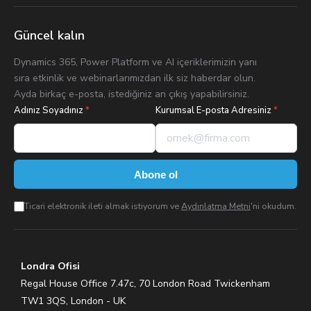
Güncel kalın
Dynamics 365, Power Platform ve AI içeriklerimizin yanı
sıra etkinlik ve webinarlarımızdan ilk siz haberdar olun.
Ayda birkaç e-posta, istediğiniz an çıkış yapabilirsiniz.
Adınız Soyadınız
*
Kurumsal E-posta Adresiniz
*
Abone ol
Ticari elektronik ileti almak istiyorum ve
Aydınlatma Metni
'ni okudum.
Londra Ofisi
Regal House Office 7.47c, 70 London Road Twickenham
TW1 3QS, London - UK