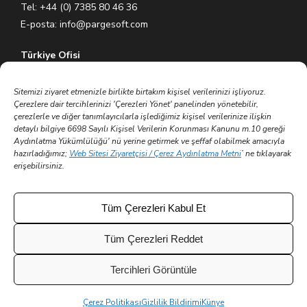
Tel: +44 (0) 7385 80 46 36
E-posta:
info@pargesoft.com
Türkiye Ofisi
Ihlamurkuyu Mh. Gümüşsuyu Cd. Meral Plaza No:5 K:7 34771
Ümraniye – İstanbul / Türkiye
Sitemizi ziyaret etmenizle birlikte birtakım kişisel verilerinizi işliyoruz.
Çerezlere dair tercihlerinizi 'Çerezleri Yönet' panelinden yönetebilir,
Tel: +90 (216) 575 60 70
çerezlerle ve diğer tanımlayıcılarla işlediğimiz kişisel verilerinize ilişkin
E-posta:
info@pargesoft.com
detaylı bilgiye 6698 Sayılı Kişisel Verilerin Korunması Kanunu m.10 gereği
Aydınlatma Yükümlülüğü' nü yerine getirmek ve şeffaf olabilmek amacıyla
hazırladığımız;
Web Sitesi Ziyaretçisi / Çerez Aydınlatma Metni
’ ne tıklayarak
Trakya Teknopark Ofisi
erişebilirsiniz.
Trakya Üniversitesi Ayşe Kadın Yerleşkesi
Atatürk Mah. Zübeyde Hanım Cad. No 3/3 No:45
Merkez – Edirne / Türkiye
Tüm Çerezleri Kabul Et
E-posta:
info@pargesoft.com
Tüm Çerezleri Reddet
Tercihleri Görüntüle
© 2002 - 2026 Tüm hakları saklıdır | Parge Yazılım ve
Çerez Politikası
Gizlilik Bildirimi
Künye