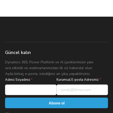
Güncel kalın
Dynamics 365, Power Platform ve AI içeriklerimizin yanı
sıra etkinlik ve webinarlarımızdan ilk siz haberdar olun.
Ayda birkaç e-posta, istediğiniz an çıkış yapabilirsiniz.
Adınız Soyadınız
*
Kurumsal E-posta Adresiniz
*
Abone ol