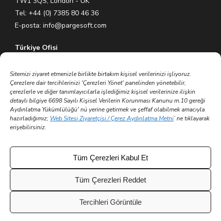
TW1 3QS, London - UK
Tel: +44 (0) 7385 80 46 36
E-posta:
info@pargesoft.com
Türkiye Ofisi
Ihlamurkuyu Mh. Gümüşsuyu Cd. Meral Plaza No:5 K:7 34771
Ümraniye – İstanbul / Türkiye
Sitemizi ziyaret etmenizle birlikte birtakım kişisel verilerinizi işliyoruz.
Çerezlere dair tercihlerinizi 'Çerezleri Yönet' panelinden yönetebilir,
Tel: +90 (216) 575 60 70
çerezlerle ve diğer tanımlayıcılarla işlediğimiz kişisel verilerinize ilişkin
E-posta:
info@pargesoft.com
detaylı bilgiye 6698 Sayılı Kişisel Verilerin Korunması Kanunu m.10 gereği
Aydınlatma Yükümlülüğü' nü yerine getirmek ve şeffaf olabilmek amacıyla
hazırladığımız;
Web Sitesi Ziyaretçisi / Çerez Aydınlatma Metni
’ ne tıklayarak
Trakya Teknopark Ofisi
erişebilirsiniz.
Trakya Üniversitesi Ayşe Kadın Yerleşkesi
Atatürk Mah. Zübeyde Hanım Cad. No 3/3 No:45
Merkez – Edirne / Türkiye
Tüm Çerezleri Kabul Et
E-posta:
info@pargesoft.com
Tüm Çerezleri Reddet
Tercihleri Görüntüle
© 2002 - 2026 Tüm hakları saklıdır | Parge Yazılım ve