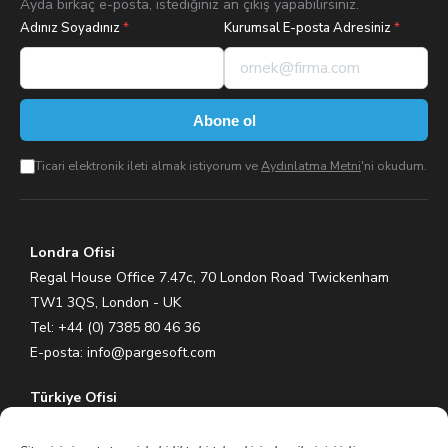
Ayda birkaç e-posta, istediğiniz an çıkış yapabilirsiniz.
Adınız Soyadınız
*
Kurumsal E-posta Adresiniz
*
Abone ol
Ticari elektronik ileti almak istiyorum ve
Aydınlatma Metni
'ni okudum.
Londra Ofisi
Regal House Office 7.47c, 70 London Road Twickenham
TW1 3QS, London - UK
Tel: +44 (0) 7385 80 46 36
E-posta:
info@pargesoft.com
Türkiye Ofisi
Ihlamurkuyu Mh. Gümüşsuyu Cd. Meral Plaza No:5 K:7 34771
Ümraniye – İstanbul / Türkiye