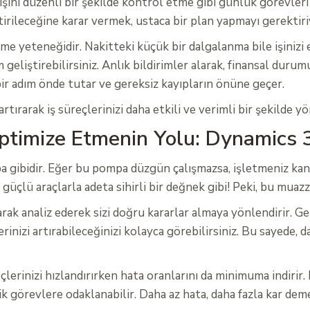
ışını düzenli bir şekilde kontrol etme gibi günlük görevleri 
ştirileceğine karar vermek, ustaca bir plan yapmayı gerektiri
bilme yeteneğidir. Nakitteki küçük bir dalgalanma bile işiniz
m geliştirebilirsiniz. Anlık bildirimler alarak, finansal dur
 bir adım önde tutar ve gereksiz kayıpların önüne geçer.
rarak iş süreçlerinizi daha etkili ve verimli bir şekilde yön
Optimize Etmenin Yolu: Dynamics 3
mpa gibidir. Eğer bu pompa düzgün çalışmazsa, işletmeniz k
üçlü araçlarla adeta sihirli bir değnek gibi! Peki, bu muaz
ak analiz ederek sizi doğru kararlar almaya yönlendirir. Gel
erinizi artırabileceğinizi kolayca görebilirsiniz. Bu sayede, 
rinizi hızlandırırken hata oranlarını da minimuma indirir. 
k görevlere odaklanabilir. Daha az hata, daha fazla kar demek