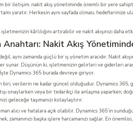
m bir iletişim, nakit akış yönetiminde önemli bir yere sahipt
ortamı yaratır. Herkesin aynı sayfada olması, hedeflerinize u
letmenizin kârlılığını artırabilir ve nakit akışınızı daha etki
n Anahtarı: Nakit Akış Yönetimin
değil, aynı zamanda güçlü bir iş yönetim aracıdır. Nakit akı
r sunar. Düşünün ki, işletmenizin gelirleri ve giderleri ar
r. İşte Dynamics 365 burada devreye giriyor.
n biri, verilerin ne kadar güncel olduğudur. Dynamics 365, 
atışı onaylarken veya bir tedarikçi ile anlaşma yaparken, doğr
zi geleceğe taşımanızı kolaylaştırır.
an alıcı ve hatalara açık olabilir. Dynamics 365’in sunduğu 
ek, zamanınızı başka işlere harcamanızı sağlar. En önemlisi