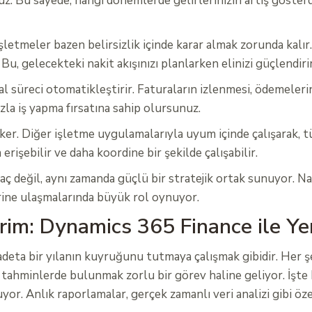
. Bu sayede, hangi dönemlerde gelirlerinizin artış gösterdi
. İşletmeler bazen belirsizlik içinde karar almak zorunda kal
 gelecekteki nakit akışınızı planlarken elinizi güçlendirir ve
süreci otomatikleştirir. Faturaların izlenmesi, ödemelerin ha
zla iş yapma fırsatına sahip olursunuz.
er. Diğer işletme uygulamalarıyla uyum içinde çalışarak, tü
erişebilir ve daha koordine bir şekilde çalışabilir.
ç değil, aynı zamanda güçlü bir stratejik ortak sunuyor. Nak
ine ulaşmalarında büyük rol oynuyor.
rim: Dynamics 365 Finance ile Ye
eta bir yılanın kuyruğunu tutmaya çalışmak gibidir. Her şe
k tahminlerde bulunmak zorlu bir görev haline geliyor. İş
or. Anlık raporlamalar, gerçek zamanlı veri analizi gibi öze