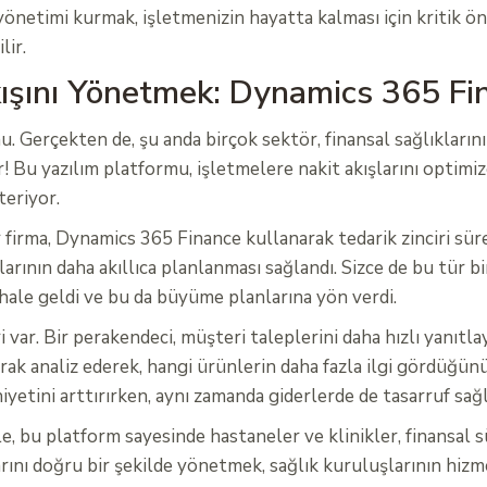
ş yönetimi kurmak, işletmenizin hayatta kalması için kritik 
lir.
kışını Yönetmek: Dynamics 365 Fin
nu. Gerçekten de, şu anda birçok sektör, finansal sağlıklarını
 Bu yazılım platformu, işletmelere nakit akışlarını optimi
teriyor.
irma, Dynamics 365 Finance kullanarak tedarik zinciri süreç
nın daha akıllıca planlanması sağlandı. Sizce de bu tür bir y
 hale geldi ve bu da büyüme planlarına yön verdi.
ar. Bir perakendeci, müşteri taleplerini daha hızlı yanıtlay
arak analiz ederek, hangi ürünlerin daha fazla ilgi gördüğünü
yetini arttırırken, aynı zamanda giderlerde de tasarruf sağ
, bu platform sayesinde hastaneler ve klinikler, finansal sü
larını doğru bir şekilde yönetmek, sağlık kuruluşlarının hizme