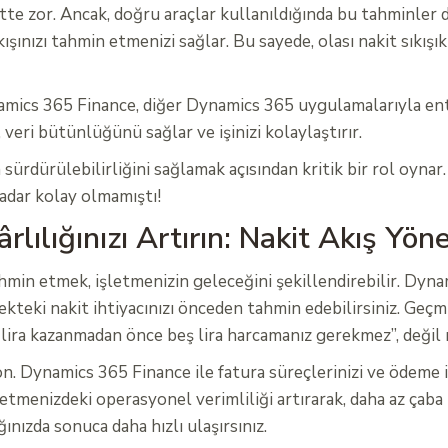
te zor. Ancak, doğru araçlar kullanıldığında bu tahminler d
ışınızı tahmin etmenizi sağlar. Bu sayede, olası nakit sıkışı
ynamics 365 Finance, diğer Dynamics 365 uygulamalarıyla en
, veri bütünlüğünü sağlar ve işinizi kolaylaştırır.
 sürdürülebilirliğini sağlamak açısından kritik bir rol oyna
kadar kolay olmamıştı!
lılığınızı Artırın: Nakit Akış Yön
min etmek, işletmenizin geleceğini şekillendirebilir. Dynam
ekteki nakit ihtiyacınızı önceden tahmin edebilirsiniz. Geçm
r lira kazanmadan önce beş lira harcamanız gerekmez”, değil
on. Dynamics 365 Finance ile fatura süreçlerinizi ve ödeme i
letmenizdeki operasyonel verimliliği artırarak, daha az çaba 
nızda sonuca daha hızlı ulaşırsınız.