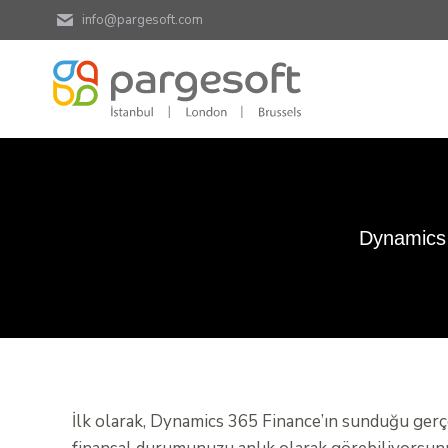
info@pargesoft.com
Dynamics 3
İlk olarak, Dynamics 365 Finance’ın sunduğu gerçek