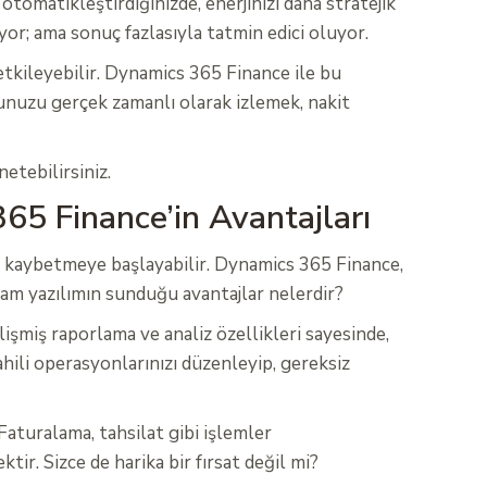
otomatikleştirdiğinizde, enerjinizi daha stratejik
yor; ama sonuç fazlasıyla tatmin edici oluyor.
i etkileyebilir. Dynamics 365 Finance ile bu
umunuzu gerçek zamanlı olarak izlemek, nakit
etebilirsiniz.
65 Finance’in Avantajları
an kaybetmeye başlayabilir. Dynamics 365 Finance,
zam yazılımın sunduğu avantajlar nelerdir?
işmiş raporlama ve analiz özellikleri sayesinde,
dahili operasyonlarınızı düzenleyip, gereksiz
Faturalama, tahsilat gibi işlemler
tir. Sizce de harika bir fırsat değil mi?