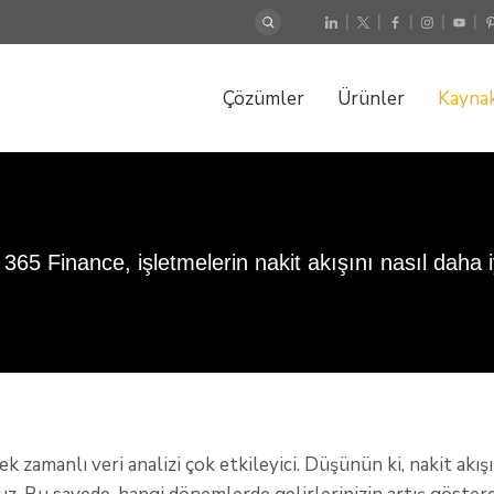
|
|
|
|
|
Çözümler
Ürünler
Kaynak
65 Finance, işletmelerin nakit akışını nasıl daha i
 zamanlı veri analizi çok etkileyici. Düşünün ki, nakit akışı