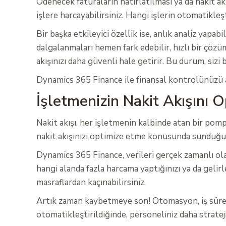
Ödenecek faturaların hatırlatılması ya da nakit ak
işlere harcayabilirsiniz. Hangi işlerin otomatikle
Bir başka etkileyici özellik ise, anlık analiz yapa
dalgalanmaları hemen fark edebilir, hızlı bir çözü
akışınızı daha güvenli hale getirir. Bu durum, sizi
Dynamics 365 Finance ile finansal kontrolünüzü artı
İşletmenizin Nakit Akışını 
Nakit akışı, her işletmenin kalbinde atan bir po
nakit akışınızı optimize etme konusunda sunduğu g
Dynamics 365 Finance, verileri gerçek zamanlı olar
hangi alanda fazla harcama yaptığınızı ya da gelirl
masraflardan kaçınabilirsiniz.
Artık zaman kaybetmeye son! Otomasyon, iş süreçle
otomatikleştirildiğinde, personeliniz daha strateji