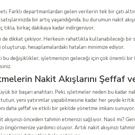
eti. Farklı departmanlardan gelen verilerin tek bir çatı alt
atışlarınızda bir artış yaşandığında, bu durumun nakit akışı
 tıkla, birkaç dakikaya kadar indirgeniyor.
de dikkat çekiyor. Herkesin rahatlıkla kullanabileceği bir 
iği oluşturup, hesaplamalardaki hataları minimize ediyor.
 bu değişiklikler, işletmenizin geleceği için çok önemli bir 
siniz.
melerin Nakit Akışlarını Şeffaf v
ük bir başarı anahtarı. Peki, işletmeler neden bu kadar naki
n tutun, yeni yatırımlar yapabilmesine kadar her şeyde kriti
rını daha şeffaf ve etkili bir şekilde yönetme imkanı sunuyor.
it akışınızı önceden tahmin etmenizi sağlıyor. Nasıl mı? Ger
nızı öngörmenize yardımcı oluyor. Artık nakit akışınızı tahm