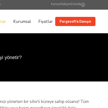
Kariyer
İletişim
Destek
lar
Kurumsal
Fiyatlar
Pargesoft'a Danışın
yi yönetir?
nızı yöneten bir sihirli küreye sahip olsanız! Tüm