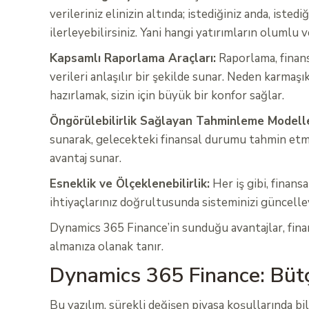
verileriniz elinizin altında; istediğiniz anda, isted
ilerleyebilirsiniz. Yani hangi yatırımların olumlu 
Kapsamlı Raporlama Araçları:
Raporlama, finans
verileri anlaşılır bir şekilde sunar. Neden karmaşı
hazırlamak, sizin için büyük bir konfor sağlar.
Öngörülebilirlik Sağlayan Tahminleme Modelle
sunarak, gelecekteki finansal durumu tahmin etmeni
avantaj sunar.
Esneklik ve Ölçeklenebilirlik:
Her iş gibi, finans
ihtiyaçlarınız doğrultusunda sisteminizi güncelle
Dynamics 365 Finance’in sunduğu avantajlar, finansa
almanıza olanak tanır.
Dynamics 365 Finance: Bütç
Bu yazılım, sürekli değişen piyasa koşullarında b