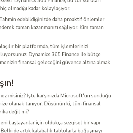
 yüksek? Dynamics 365 Finance, bu tür soruları
 hiç olmadığı kadar kolaylaşıyor.
 Tahmin edebildiğinizde daha proaktif önlemler
e ederek zaman kazanmanızı sağlıyor. Kim zaman
laşılır bir platformda, tüm işlemlerinizi
buluyorsunuz. Dynamics 365 Finance ile bütçe
tmenizin finansal geleceğini güvence altına almak
şın!
temez misiniz? İşte karşınızda Microsoft'un sunduğu
nize olanak tanıyor. Düşünün ki, tüm finansal
ika değil mi?
i başlayanlar için oldukça sezgisel bir yapı
. Belki de artık kalabalık tablolarla boğuşmayı