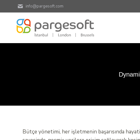
info@pargesoft.com
Dynamic
Bütçe yönetimi, her işletmenin başarısında hayati