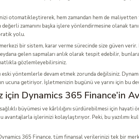
rinizi otomatikleştirerek, hem zamandan hem de maliyetten 
 değerli zamanını başka işlere yönlendirmesine olanak tanırs
ratik yolu.
 merkezi bir sistem, karar verme sürecinde size güven verir. 
dana gelen sapmaları anlık olarak tespit edebilir, bunlara h
hatlıkla gözlemleyebilirsiniz.
 eski yöntemlerle devam etmek zorunda değilsiniz. Dynamic
n ucuna getiriyor. İşletmenizin bugünü ve yarını için bu d
 için Dynamics 365 Finance’in Av
n sağlıklı büyümesi ve kârlılığını sürdürebilmesi için hayat
 avantajlarla işlerinizi kolaylaştırıyor. Peki, bu yazılımı k
ynamics 365 Finance, tüm finansal verilerinizi tek bir mer