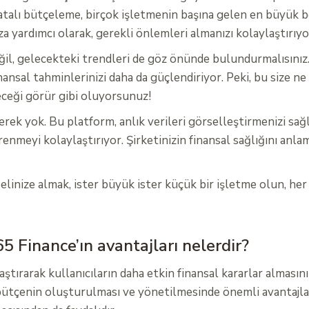
. Hatalı bütçeleme, birçok işletmenin başına gelen en büyük 
a yardımcı olarak, gerekli önlemleri almanızı kolaylaştırıyor
ğil, gelecekteki trendleri de göz önünde bulundurmalısını
nansal tahminlerinizi daha da güçlendiriyor. Peki, bu size ne
leceği görür gibi oluyorsunuz!
ek yok. Bu platform, anlık verileri görselleştirmenizi sağlar
enmeyi kolaylaştırıyor. Şirketinizin finansal sağlığını anla
inize almak, ister büyük ister küçük bir işletme olun, her 
 Finance’ın avantajları nelerdir?
tırarak kullanıcıların daha etkin finansal kararlar almasını
e bütçenin oluşturulması ve yönetilmesinde önemli avantajla