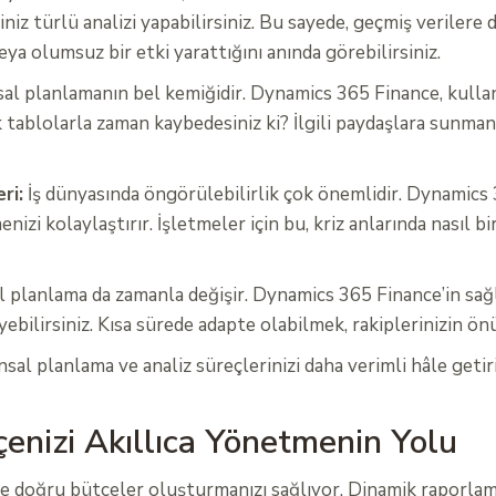
iğiniz türlü analizi yapabilirsiniz. Bu sayede, geçmiş verilere 
veya olumsuz bir etki yarattığını anında görebilirsiniz.
al planlamanın bel kemiğidir. Dynamics 365 Finance, kullan
k tablolarla zaman kaybedesiniz ki? İlgili paydaşlara sunmanı
ri:
İş dünyasında öngörülebilirlik çok önemlidir. Dynamics
zi kolaylaştırır. İşletmeler için bu, kriz anlarında nasıl bi
al planlama da zamanla değişir. Dynamics 365 Finance’in sağl
yebilirsiniz. Kısa sürede adapte olabilmek, rakiplerinizin ö
l planlama ve analiz süreçlerinizi daha verimli hâle getirir.
enizi Akıllıca Yönetmenin Yolu
ile doğru bütçeler oluşturmanızı sağlıyor. Dinamik raporlama