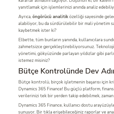
kararlar almasını sağlıyor. Düşünün ki, bir kalem 
yanıtlamak için işlemlerinizi anında analiz edebiliy
Ayrıca,
öngörücü analitik
özelliği sayesinde gele
alabiliyor, bu da sürdürülebilir bir mali yönetim
kaybetmek ister ki?
Elbette, tüm bunların yanında, kullanıcılara sun
zahmetsizce gerçekleştirebiliyorsunuz. Teknoloj
yönetimi, gökyüzünde parlayan yıldızlar gibi parl
istemez misiniz?
Bütçe Kontrolünde Dev Adım
Bütçe kontrolü, birçok işletmenin başarısı için kr
Dynamics 365 Finance! Bu güçlü platform, finansal
verilerinizi tek bir yerden takip edebilmek, zama
Dynamics 365 Finance, kullanıcı dostu arayüzüyle
sunuyor. Bir tıkla erişebileceğiniz raporlar ve an