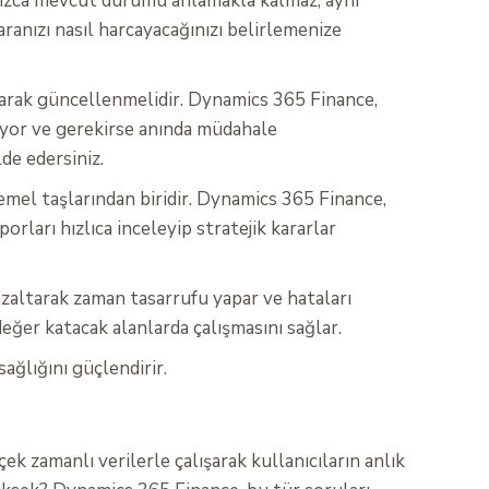
lnızca mevcut durumu anlamakla kalmaz, aynı
aranızı nasıl harcayacağınızı belirlemenize
olarak güncellenmelidir. Dynamics 365 Finance,
liyor ve gerekirse anında müdahale
lde edersiniz.
 temel taşlarından biridir. Dynamics 365 Finance,
rları hızlıca inceleyip stratejik kararlar
 azaltarak zaman tasarrufu yapar ve hataları
değer katacak alanlarda çalışmasını sağlar.
ğlığını güçlendirir.
 zamanlı verilerle çalışarak kullanıcıların anlık