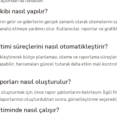
çısından da faydalıdır.
bi nasıl yapılır?
arın gelir ve giderlerini gerçek zamanlı olarak izlemelerini
naliz etmeye yardımcı olur. Kullanıcılar, raporlar ve grafik
mi süreçlerini nasıl otomatikleştirir?
ştirerek bütçe planlaması, izleme ve raporlama süreçlerini 
yapabilir, harcamaları güncel tutarak daha etkin mali kontr
orları nasıl oluşturulur?
uşturmak için, önce rapor şablonlarını belirleyin. İlgili fin
aporlarınızı oluşturduktan sonra, görselleştirme seçenekleri 
iminde nasıl çalışır?