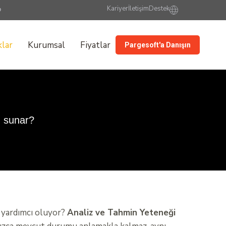
Kariyer
İletişim
Destek
lar
Kurumsal
Fiyatlar
Pargesoft'a Danışın
m sunar?
l yardımcı oluyor?
Analiz ve Tahmin Yeteneği