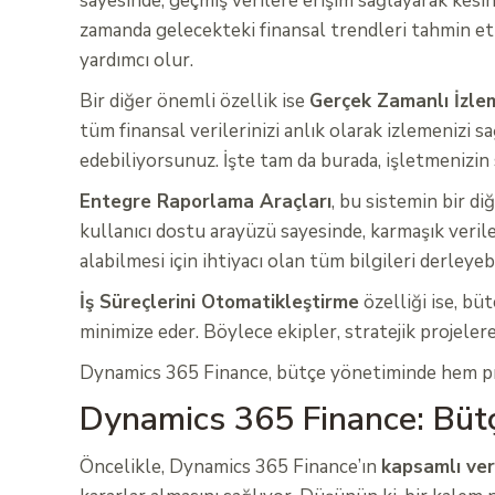
sayesinde, geçmiş verilere erişim sağlayarak kes
zamanda gelecekteki finansal trendleri tahmin etme
yardımcı olur.
Bir diğer önemli özellik ise
Gerçek Zamanlı İzle
tüm finansal verilerinizi anlık olarak izlemenizi
edebiliyorsunuz. İşte tam da burada, işletmenizin s
Entegre Raporlama Araçları
, bu sistemin bir di
kullanıcı dostu arayüzü sayesinde, karmaşık veriler
alabilmesi için ihtiyacı olan tüm bilgileri derleyebi
İş Süreçlerini Otomatikleştirme
özelliği ise, bü
minimize eder. Böylece ekipler, stratejik projelere
Dynamics 365 Finance, bütçe yönetiminde hem prat
Dynamics 365 Finance: Büt
Öncelikle, Dynamics 365 Finance’ın
kapsamlı veri