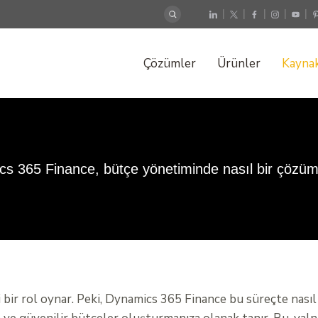
|
|
|
|
|
Çözümler
Ürünler
Kaynak
s 365 Finance, bütçe yönetiminde nasıl bir çözü
 bir rol oynar. Peki, Dynamics 365 Finance bu süreçte nası