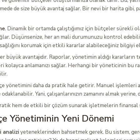
in ve güvenilir bütçeler oluşturmanıza olanak tanır. Bu, ya
de de size büyük avantaj sağlar. Bir nevi bir harita gibi, p
me
. Dinamik bir ortamda çalıştığımız için bütçeler sürekli 
 sağlar. Düşünsenize, her an mali durumunuzu kontrol edebi
ağlığını korumak için etkili kararlar alabileceğiniz bilgiyi e
ğer büyük avantajıdır. Raporlar, yönetimin aldığı kararların
i kolayca anlamanızı sağlar. Herhangi bir yöneticinin bu rapo
lir.
tçe yönetimini daha da pratik hale getirir. Manuel işlemleri
 odaklanabilir. Yani, çalışanlarınızın zamanını almak yerine, 
ik hem de etkili bir çözüm sunarak işletmelerin finansal sa
çe Yönetiminin Yeni Dönemi
 analizi
yeteneklerinden bahsetmek gerek. Bu sistem, gerçek