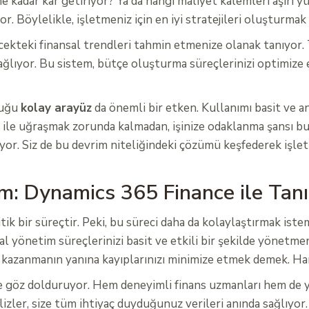
ne kadar kar getiriyor? Ya da hangi maliyet kalemleri aşırı
or. Böylelikle, işletmeniz için en iyi stratejileri oluşturmak
cekteki finansal trendleri tahmin etmenize olanak tanıyor.
 sağlıyor. Bu sistem, bütçe oluşturma süreçlerinizi optimiz
duğu
kolay arayüz
da önemli bir etken. Kullanımı basit ve an
i ile uğraşmak zorunda kalmadan, işinize odaklanma şansı 
ıyor. Siz de bu devrim niteliğindeki çözümü keşfederek işle
: Dynamics 365 Finance ile Tanı
itik bir süreçtir. Peki, bu süreci daha da kolaylaştırmak is
 yönetim süreçlerinizi basit ve etkili bir şekilde yönetme
n kazanmanın yanına kayıplarınızı minimize etmek demek. Har
 göz dolduruyor. Hem deneyimli finans uzmanları hem de yen
alizler, size tüm ihtiyaç duyduğunuz verileri anında sağlıyor