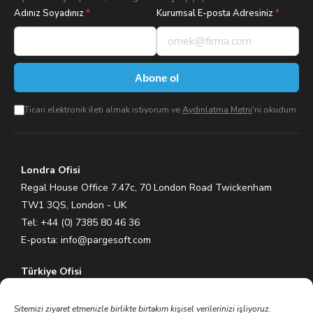
Adınız Soyadınız
*
Kurumsal E-posta Adresiniz
*
Abone ol
Ticari elektronik ileti almak istiyorum ve
Aydınlatma Metni
'ni okudum.
Londra Ofisi
Regal House Office 7.47c, 70 London Road Twickenham
TW1 3QS, London - UK
Tel: +44 (0) 7385 80 46 36
E-posta:
info@pargesoft.com
Türkiye Ofisi
Ihlamurkuyu Mh. Gümüşsuyu Cd. Meral Plaza No:5 K:7 34771
Ümraniye – İstanbul / Türkiye
Sitemizi ziyaret etmenizle birlikte birtakım kişisel verilerinizi işliyoruz.