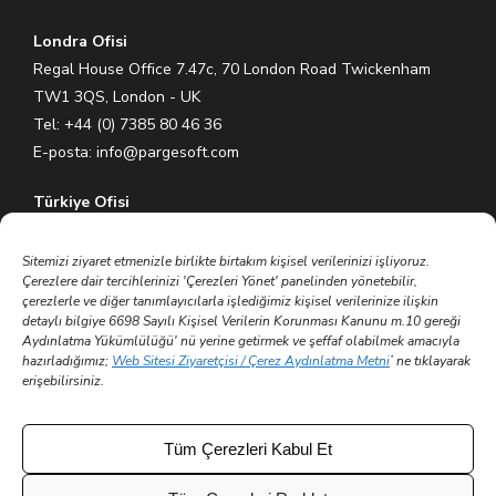
Londra Ofisi
Regal House Office 7.47c, 70 London Road Twickenham
TW1 3QS, London - UK
Tel: +44 (0) 7385 80 46 36
E-posta:
info@pargesoft.com
Türkiye Ofisi
Ihlamurkuyu Mh. Gümüşsuyu Cd. Meral Plaza No:5 K:7 34771
Ümraniye – İstanbul / Türkiye
Sitemizi ziyaret etmenizle birlikte birtakım kişisel verilerinizi işliyoruz.
Çerezlere dair tercihlerinizi 'Çerezleri Yönet' panelinden yönetebilir,
Tel: +90 (216) 575 60 70
çerezlerle ve diğer tanımlayıcılarla işlediğimiz kişisel verilerinize ilişkin
E-posta:
info@pargesoft.com
detaylı bilgiye 6698 Sayılı Kişisel Verilerin Korunması Kanunu m.10 gereği
Aydınlatma Yükümlülüğü' nü yerine getirmek ve şeffaf olabilmek amacıyla
hazırladığımız;
Web Sitesi Ziyaretçisi / Çerez Aydınlatma Metni
’ ne tıklayarak
Trakya Teknopark Ofisi
erişebilirsiniz.
Trakya Üniversitesi Ayşe Kadın Yerleşkesi
Atatürk Mah. Zübeyde Hanım Cad. No 3/3 No:45
Merkez – Edirne / Türkiye
Tüm Çerezleri Kabul Et
E-posta:
info@pargesoft.com