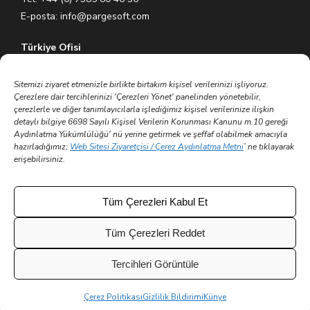
E-posta:
info@pargesoft.com
Türkiye Ofisi
Ihlamurkuyu Mh. Gümüşsuyu Cd. Meral Plaza No:5 K:7 34771
Ümraniye – İstanbul / Türkiye
Sitemizi ziyaret etmenizle birlikte birtakım kişisel verilerinizi işliyoruz.
Çerezlere dair tercihlerinizi 'Çerezleri Yönet' panelinden yönetebilir,
Tel: +90 (216) 575 60 70
çerezlerle ve diğer tanımlayıcılarla işlediğimiz kişisel verilerinize ilişkin
E-posta:
info@pargesoft.com
detaylı bilgiye 6698 Sayılı Kişisel Verilerin Korunması Kanunu m.10 gereği
Aydınlatma Yükümlülüğü' nü yerine getirmek ve şeffaf olabilmek amacıyla
hazırladığımız;
Web Sitesi Ziyaretçisi / Çerez Aydınlatma Metni
’ ne tıklayarak
Trakya Teknopark Ofisi
erişebilirsiniz.
Trakya Üniversitesi Ayşe Kadın Yerleşkesi
Atatürk Mah. Zübeyde Hanım Cad. No 3/3 No:45
Merkez – Edirne / Türkiye
Tüm Çerezleri Kabul Et
E-posta:
info@pargesoft.com
Tüm Çerezleri Reddet
Tercihleri Görüntüle
© 2002 - 2026 Tüm hakları saklıdır | Parge Yazılım ve
Çerez Politikası
Gizlilik Bildirimi
Künye
Danışmanlık Tic. A.Ş.