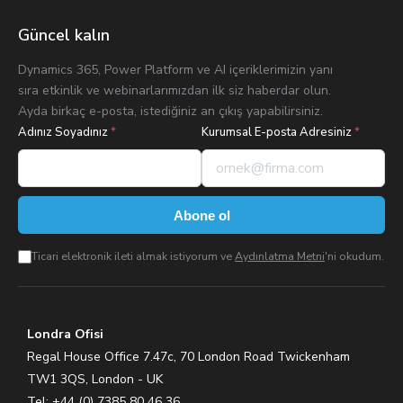
Güncel kalın
Dynamics 365, Power Platform ve AI içeriklerimizin yanı
sıra etkinlik ve webinarlarımızdan ilk siz haberdar olun.
Ayda birkaç e-posta, istediğiniz an çıkış yapabilirsiniz.
Adınız Soyadınız
*
Kurumsal E-posta Adresiniz
*
Abone ol
Ticari elektronik ileti almak istiyorum ve
Aydınlatma Metni
'ni okudum.
Londra Ofisi
Regal House Office 7.47c, 70 London Road Twickenham
TW1 3QS, London - UK
Tel: +44 (0) 7385 80 46 36