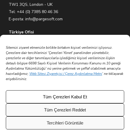
TW1 3QS, London - UK
Tel: +44 (0) 7385 80 46 36
E-posta:
info@pargesoft.com
Türkiye Ofisi
Ihlamurkuyu Mh. Gümüşsuyu Cd. Meral Plaza No:5 K:7 34771
Ümraniye – İstanbul / Türkiye
Sitemizi ziyaret etmenizle birlikte birtakım kişisel verilerinizi işliyoruz.
Çerezlere dair tercihlerinizi 'Çerezleri Yönet' panelinden yönetebilir,
Tel: +90 (216) 575 60 70
çerezlerle ve diğer tanımlayıcılarla işlediğimiz kişisel verilerinize ilişkin
E-posta:
info@pargesoft.com
detaylı bilgiye 6698 Sayılı Kişisel Verilerin Korunması Kanunu m.10 gereği
Aydınlatma Yükümlülüğü' nü yerine getirmek ve şeffaf olabilmek amacıyla
hazırladığımız;
Web Sitesi Ziyaretçisi / Çerez Aydınlatma Metni
’ ne tıklayarak
Trakya Teknopark Ofisi
erişebilirsiniz.
Trakya Üniversitesi Ayşe Kadın Yerleşkesi
Atatürk Mah. Zübeyde Hanım Cad. No 3/3 No:45
Merkez – Edirne / Türkiye
Tüm Çerezleri Kabul Et
E-posta:
info@pargesoft.com
Tüm Çerezleri Reddet
Tercihleri Görüntüle