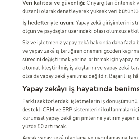
Veri kalitesi ve güvenliği:
Önyargıları önlemek ve
düzenli olarak denetleyerek yüksek veri bütünlü
İş hedefleriyle uyum:
Yapay zekâ girişimlerini str
ölçün ve paydaşlar üzerindeki olası olumsuz etkile
Siz ve işletmeniz yapay zekâ hakkında daha fazla b
ve yapay zekâ iş birliğinin önemini gözden kaçırm
sürecini değiştirmek yerine, artırmak için yapay 
otomatikleştirilmiş iş akışlarını ve yapay zekâ ta
olsa da yapay zekâ yanılmaz değildir. Başarılı iş hâl
Yapay zekâyı iş hayatında beni
Farklı sektörlerdeki işletmelerin iş dönüşümünü,
destekli CRM ve ERP sistemlerini kullanmaları iç
kurumsal yapay zekâ girişimlerine yatırım yapan 
yüzde 50 artıracak.
Ancak yapay zekâ planlama ve uygulamasına tam o