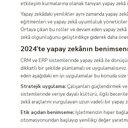
etkileşim kurmalarına olanak tanıyan yapay zekâ il
Yapay zekâdaki yenilikler aynı zamanda yapay zekâ
eğitmenleri ve yapay zekâ uyumluluk yöneticileri
Ortaya çıkan bu roller ve devam eden yapay zekâ 
zekâ olgunluğunu geliştirdikçe giderek daha önem
2024’te yapay zekânın benimsenm
CRM ve ERP sistemlerinde yapay zekâ ile dönüşüm
dikkatli bir şekilde planlamalı ve uygulamalısın
eden aşağıdaki en iyi uygulamalar bu konuda size 
Stratejik uygulama:
Çalışanları güçlendirmek ve 
sistemlerinde veriye dayalı kültürü, ilgili becerile
zekâ araçlarını vurgulayan uzun vadeli bir yapay 
Etik açıdan benimseme:
İşletmenizin hiper bağlan
otomasyonundan başlayıp yenilikçi değer yaratmay