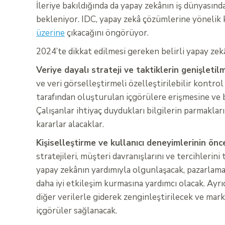
İleriye bakıldığında da yapay zekânın iş dünyasın
bekleniyor. IDC, yapay zekâ çözümlerine yönelik 
üzerine
çıkacağını öngörüyor.
2024’te dikkat edilmesi gereken belirli yapay zekâ
Veriye dayalı strateji ve taktiklerin genişletilm
ve veri görselleştirmeli özelleştirilebilir kontro
tarafından oluşturulan içgörülere erişmesine ve 
Çalışanlar ihtiyaç duydukları bilgilerin parmaklar
kararlar alacaklar.
Kişiselleştirme ve kullanıcı deneyimlerinin önce
stratejileri, müşteri davranışlarını ve tercihleri
yapay zekânın yardımıyla olgunlaşacak, pazarlamacı
daha iyi etkileşim kurmasına yardımcı olacak. Ayr
diğer verilerle giderek zenginleştirilecek ve marka
içgörüler sağlanacak.