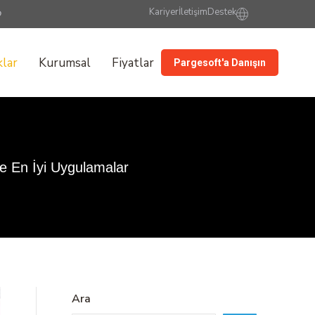
Kariyer
İletişim
Destek
lar
Kurumsal
Fiyatlar
Pargesoft'a Danışın
e En İyi Uygulamalar
Ara