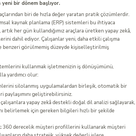
yeni bir dönem başlıyor.
çlarından biri de hızla değer yaratan pratik çözümlerdir.
msal kaynak planlama (ERP) sistemleri bu ihtiyaca
 artık her gün kullandığımız araçlara üretken yapay zekâ,
ni dahil ediyor. Çalışanlar yeni, daha etkili çalışma
 benzeri görülmemiş düzeyde kişiselleştirilmiş
temlerini kullanmak işletmenizin iş dönüşümünü,
lla yardımcı olur:
erini silolanmış uygulamalardan birleşik, otomatik bir
 paylaşımını geliştirebilirsiniz.
alışanlara yapay zekâ destekli doğal dil analizi sağlayarak,
ı belirlemek için gereken bilgileri hızlı bir şekilde
:
360 derecelik müşteri profillerini kullanarak müşteri
alışanların daha stratejik, yüksek değerli işlere