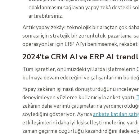
odaklanmasını sağlayan yapay zekâ destekli soh
artırabilirsiniz.
Artık yapay zekâyı teknolojik bir araçtan çok dah
sonrası için stratejik bir zorunluluk; pazarlama, sa
operasyonlar için ERP AI’yi benimsemek, rekabet 
2024’te CRM AI ve ERP AI trendl
Tüm işaretler, önümüzdeki yıllarda işletmelerin C
bulmaya devam edeceğini ve çalışanlarının bu değ
Yapay zekânın işi nasıl dönüştürdüğünü inceleyen
deneyimleyen yüzlerce kullanıcıyla anket yaptı.
T
zekânın daha verimli çalışmalarına yardımcı olduğun
söylediğini gösteriyor. Ayrıca
ankete katılan satış
etkileşimlerini daha iyi kişiselleştirmelerine yar
zaman geçirme özgürlüğü kazandırdığını ifade edi