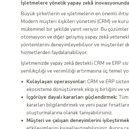
İşletmelere yönelik yapay zekâ inovasyonunda 
Büyük şirketlerin ve işletmelerin en önemli ihtiya
Modern müşteri ilişkileri yönetimi (CRM) ve kuru
mükemmel bir şekilde yanıt veriyor. Bu çözümler,
otomasyon ve diğer gelişmiş yapay zekâ yetenekleri
yöntemlerini deneyimleyebiliyor ve müşteriler de
hizmetlerden faydalanabiliyor.
İşletmenizde yapay zekâ destekli CRM ve ERP sis
yenilikçiliği ve verimliliği artırmasına üç temel yo
Kolaylaşan operasyonlar:
CRM ve ERP sisteml
ekosisteme dönüştürerek ekip iş birliğini ve veri
İçgörüye dayalı kararları güçlendirmek:
Tüm ç
kararları bilgilendirmek ve yeni pazar fırsatların
oluşturmalarına olanak tanıyabilirsiniz.
Müşteri ve çalışan deneyimlerini iyileştirmek
etkileşimlerini kişiselleştirebilirsiniz. Ayrıca ç