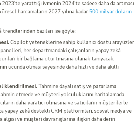
da 2023’te yarattığı ivmenin 2024’te sadece daha da artması
küresel harcamaların 2027 yılına kadar
500 milyar doların
 trendlerinden bazıları ise şöyle:
esi.
Copilot yeteneklerine sahip kullanıcı dostu arayüzler
l panelleri, her departmandaki çalışanların yapay zekâ
bunları bir bağlama oturtmasına olanak tanıyacak.
ının ucunda olması sayesinde daha hızlı ve daha akıllı
liklendirilmesi.
Tahmine dayalı satış ve pazarlama
ni tahmin etmede ve müşteri yolculuklarını haritalamada
ların daha yaratıcı olmasına ve satıcıların müşterilerle
ıca yapay zekâ destekli CRM platformları, sosyal medya ve
 algısı ve müşteri davranışlarına ilişkin daha derin