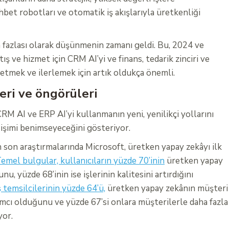
bet robotları ve otomatik iş akışlarıyla üretkenliği
a fazlası olarak düşünmenin zamanı geldi. Bu, 2024 ve
tış ve hizmet için CRM AI’yi ve finans, tedarik zinciri ve
etmek ve ilerlemek için artık oldukça önemli.
eri ve öngörüleri
RM AI ve ERP AI’yi kullanmanın yeni, yenilikçi yollarını
işimi benimseyeceğini gösteriyor.
 son araştırmalarında Microsoft, üretken yapay zekâyı ilk
emel bulgular, kullanıcıların yüzde 70’inin
üretken yapay
u, yüzde 68’inin ise işlerinin kalitesini artırdığını
 temsilcilerinin yüzde 64’ü,
üretken yapay zekânın müşteri
dımcı olduğunu ve yüzde 67’si onlara müşterilerle daha fazla
yor.