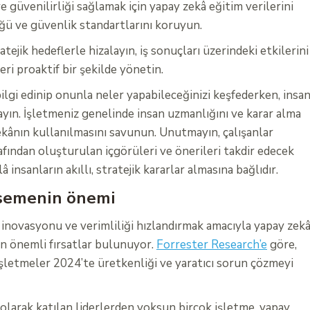
 güvenilirliği sağlamak için yapay zekâ eğitim verilerini
ğü ve güvenlik standartlarını koruyun.
atejik hedeflerle hizalayın, iş sonuçları üzerindeki etkilerini
ri proaktif bir şekilde yönetin.
ilgi edinip onunla neler yapabileceğinizi keşfederken, insa
ayın. İşletmeniz genelinde insan uzmanlığını ve karar alma
zekânın kullanılmasını savunun. Unutmayın, çalışanlar
rafından oluşturulan içgörüleri ve önerileri takdir edecek
â insanların akıllı, stratejik kararlar almasına bağlıdır.
msemenin önemi
 inovasyonu ve verimliliği hızlandırmak amacıyla yapay zek
in önemli fırsatlar bulunuyor.
Forrester Research’e
göre,
işletmeler 2024’te üretkenliği ve yaratıcı sorun çözmeyi
larak katılan liderlerden yoksun birçok işletme, yapay