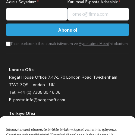
Adınız Soyadınız
*
Kurumsal E-posta Adresiniz
*
Abone ol
Ticari elektronik ileti almak istiyorum ve
Aydınlatma Metni
'ni okudum.
Londra Ofisi
Regal House Office 7.47c, 70 London Road Twickenham
TW1 3QS, London - UK
Tel: +44 (0) 7385 80 46 36
E-posta:
info@pargesoft.com
Türkiye Ofisi
Ihlamurkuyu Mh. Gümüşsuyu Cd. Meral Plaza No:5 K:7 34771
Ümraniye – İstanbul / Türkiye
Sitemizi ziyaret etmenizle birlikte birtakım kişisel verilerinizi işliyoruz.