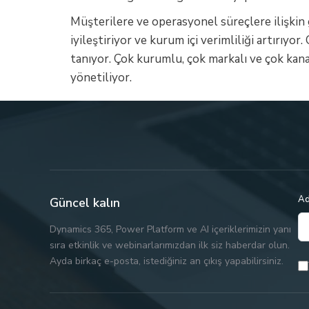
Müşterilere ve operasyonel süreçlere ilişkin 
iyileştiriyor ve kurum içi verimliliği artırıyo
tanıyor. Çok kurumlu, çok markalı ve çok kan
yönetiliyor.
Ad
Güncel kalın
Dynamics 365, Power Platform ve AI içeriklerimizin yanı
sıra etkinlik ve webinarlarımızdan ilk siz haberdar olun.
Ayda birkaç e-posta, istediğiniz an çıkış yapabilirsiniz.