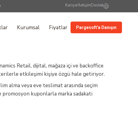
Kariyer
İletişim
Destek
lar
Kurumsal
Fiyatlar
Pargesoft'a Danışın
ics Retail, dijital, mağaza içi ve backoffice
erilerle etkileşimi kişiye özgü hale getiriyor.
eslim alma veya eve teslimat arasında seçim
ı ve promosyon kuponlarla marka sadakati