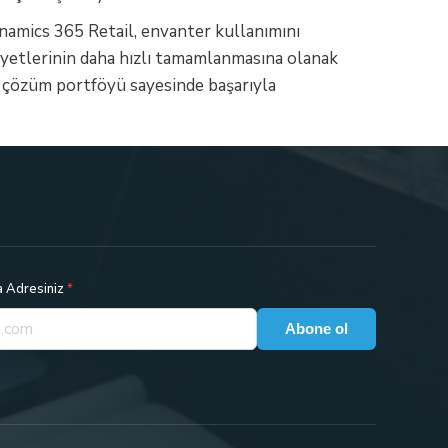
ynamics 365 Retail, envanter kullanımını
aaliyetlerinin daha hızlı tamamlanmasına olanak
ü çözüm portföyü sayesinde başarıyla
a Adresiniz
*
Abone ol