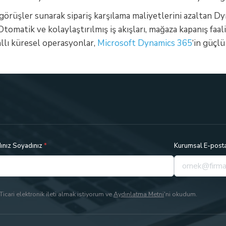
görüşler sunarak sipariş karşılama maliyetlerini azaltan D
r. Otomatik ve kolaylaştırılmış iş akışları, mağaza kapanış f
allı küresel operasyonlar,
Microsoft Dynamics 365
‘in güçl
ınız Soyadınız
*
Kurumsal E-post
Ticari elektronik ileti almak istiyorum ve
Aydınlatma Metni
'ni okudum.