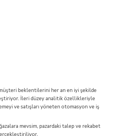
 müşteri beklentilerini her an en iyi şekilde
iriyor. İleri düzey analitik özellikleriyle
zlemeyi ve satışları yöneten otomasyon ve iş
ağazalara mevsim, pazardaki talep ve rekabet
çekleştiriliyor.