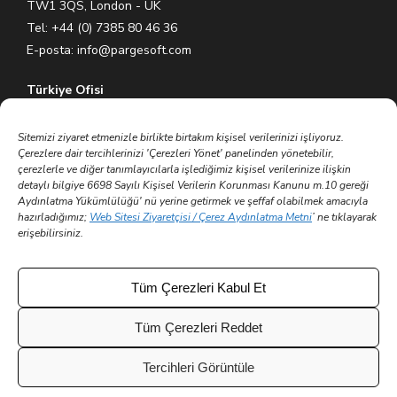
TW1 3QS, London - UK
Tel: +44 (0) 7385 80 46 36
E-posta:
info@pargesoft.com
Türkiye Ofisi
Ihlamurkuyu Mh. Gümüşsuyu Cd. Meral Plaza No:5 K:7 34771
Ümraniye – İstanbul / Türkiye
Sitemizi ziyaret etmenizle birlikte birtakım kişisel verilerinizi işliyoruz.
Çerezlere dair tercihlerinizi 'Çerezleri Yönet' panelinden yönetebilir,
Tel: +90 (216) 575 60 70
çerezlerle ve diğer tanımlayıcılarla işlediğimiz kişisel verilerinize ilişkin
E-posta:
info@pargesoft.com
detaylı bilgiye 6698 Sayılı Kişisel Verilerin Korunması Kanunu m.10 gereği
Aydınlatma Yükümlülüğü' nü yerine getirmek ve şeffaf olabilmek amacıyla
hazırladığımız;
Web Sitesi Ziyaretçisi / Çerez Aydınlatma Metni
’ ne tıklayarak
Trakya Teknopark Ofisi
erişebilirsiniz.
Trakya Üniversitesi Ayşe Kadın Yerleşkesi
Atatürk Mah. Zübeyde Hanım Cad. No 3/3 No:45
Merkez – Edirne / Türkiye
Tüm Çerezleri Kabul Et
E-posta:
info@pargesoft.com
Tüm Çerezleri Reddet
Tercihleri Görüntüle
© 2002 - 2026 Tüm hakları saklıdır | Parge Yazılım ve