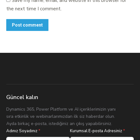
Save my name, email, and website in this browser for
the next time I comment.
Post comment
Güncel kalın
Dynamics 365, Power Platform ve AI içeriklerimizin yanı
sıra etkinlik ve webinarlarımızdan ilk siz haberdar olun.
Ayda birkaç e-posta, istediğiniz an çıkış yapabilirsiniz.
Adınız Soyadınız
*
Kurumsal E-posta Adresiniz
*