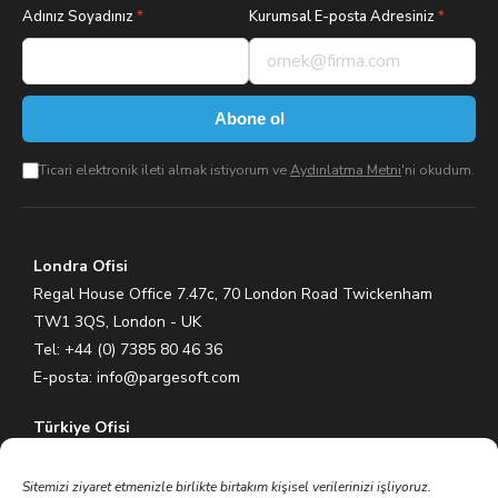
Adınız Soyadınız
*
Kurumsal E-posta Adresiniz
*
Abone ol
Ticari elektronik ileti almak istiyorum ve
Aydınlatma Metni
'ni okudum.
Londra Ofisi
Regal House Office 7.47c, 70 London Road Twickenham
TW1 3QS, London - UK
Tel: +44 (0) 7385 80 46 36
E-posta:
info@pargesoft.com
Türkiye Ofisi
Ihlamurkuyu Mh. Gümüşsuyu Cd. Meral Plaza No:5 K:7 34771
Ümraniye – İstanbul / Türkiye
Sitemizi ziyaret etmenizle birlikte birtakım kişisel verilerinizi işliyoruz.