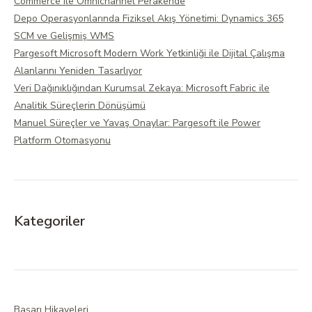
Commerce ile Omnichannel Perakende
Depo Operasyonlarında Fiziksel Akış Yönetimi: Dynamics 365
SCM ve Gelişmiş WMS
Pargesoft Microsoft Modern Work Yetkinliği ile Dijital Çalışma
Alanlarını Yeniden Tasarlıyor
Veri Dağınıklığından Kurumsal Zekaya: Microsoft Fabric ile
Analitik Süreçlerin Dönüşümü
Manuel Süreçler ve Yavaş Onaylar: Pargesoft ile Power
Platform Otomasyonu
Kategoriler
Başarı Hikayeleri