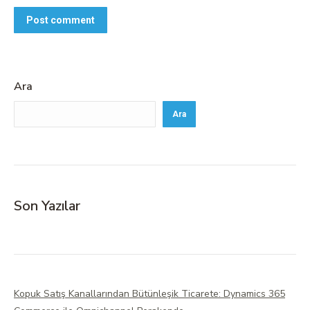
Post comment
Ara
Ara
Son Yazılar
Kopuk Satış Kanallarından Bütünleşik Ticarete: Dynamics 365