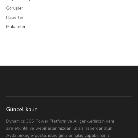
Görüşler
Haberler
Makaleler
Güncel kalın
Dynamics 365, Power Platform ve AI içeriklerimizin yanı
sıra etkinlik ve webinarlarımızdan ilk siz haberdar olun.
Ayda birkaç e-posta, istediğiniz an çıkış yapabilirsiniz.