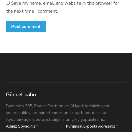
Save my name, email, and website in this browser for
the next time I comment.
Post comment
Güncel kalın
Dynamics 365, Power Platform ve AI içeriklerimizin yanı
sıra etkinlik ve webinarlarımızdan ilk siz haberdar olun.
Ayda birkaç e-posta, istediğiniz an çıkış yapabilirsiniz.
Adınız Soyadınız
*
Kurumsal E-posta Adresiniz
*