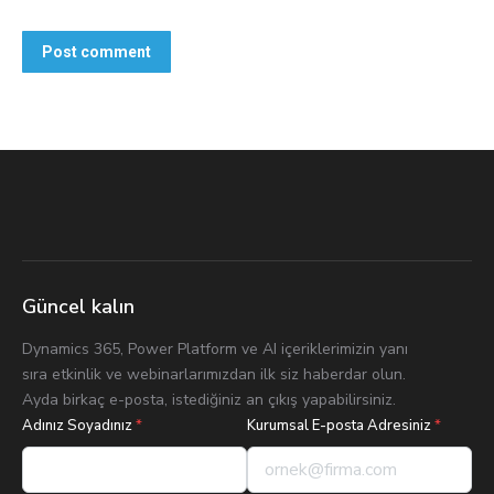
Post comment
Güncel kalın
Dynamics 365, Power Platform ve AI içeriklerimizin yanı
sıra etkinlik ve webinarlarımızdan ilk siz haberdar olun.
Ayda birkaç e-posta, istediğiniz an çıkış yapabilirsiniz.
Adınız Soyadınız
*
Kurumsal E-posta Adresiniz
*