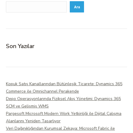
Ara
Son Yazılar
Kopuk Satış Kanallarından Bütünleşik Ticarete: Dynamics 365
Commerce ile Omnichannel Perakende
Depo Operasyonlarında Fiziksel Akış Yönetimi: Dynamics 365
SCM ve Gelişmiş WMS
Pargesoft Microsoft Modern Work Yetkinliği ile Dijital Çalışma
Alanlarını Yeniden Tasarlıyor
Veri Dağınıklığından Kurumsal Zekaya: Microsoft Fabric ile