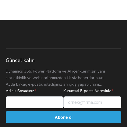
Güncel kalın
Dynamics 365, Power Platform ve AI içeriklerimizin yanı
sıra etkinlik ve webinarlarımızdan ilk siz haberdar olun.
Ayda birkaç e-posta, istediğiniz an çıkış yapabilirsiniz.
Adınız Soyadınız
*
Kurumsal E-posta Adresiniz
*
Abone ol