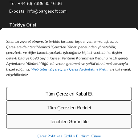
Tel: +44 (0) 7385 80 46 36
E-posta:
info@pargesoft.com
Türkiye Ofisi
Ihlamurkuyu Mh. Gümüşsuyu Cd. Meral Plaza No:5 K:7 34771
Ümraniye – İstanbul / Türkiye
Sitemizi ziyaret etmenizle birlikte birtakım kişisel verilerinizi işliyoruz.
Çerezlere dair tercihlerinizi 'Çerezleri Yönet' panelinden yönetebilir,
Tel: +90 (216) 575 60 70
çerezlerle ve diğer tanımlayıcılarla işlediğimiz kişisel verilerinize ilişkin
E-posta:
info@pargesoft.com
detaylı bilgiye 6698 Sayılı Kişisel Verilerin Korunması Kanunu m.10 gereği
Aydınlatma Yükümlülüğü' nü yerine getirmek ve şeffaf olabilmek amacıyla
hazırladığımız;
Web Sitesi Ziyaretçisi / Çerez Aydınlatma Metni
’ ne tıklayarak
Trakya Teknopark Ofisi
erişebilirsiniz.
Trakya Üniversitesi Ayşe Kadın Yerleşkesi
Atatürk Mah. Zübeyde Hanım Cad. No 3/3 No:45
Merkez – Edirne / Türkiye
Tüm Çerezleri Kabul Et
E-posta:
info@pargesoft.com
Tüm Çerezleri Reddet
Tercihleri Görüntüle
© 2002 - 2026 Tüm hakları saklıdır | Parge Yazılım ve
Çerez Politikası
Gizlilik Bildirimi
Künye