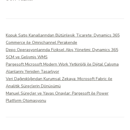
Kopuk Satış Kanallarından Bütünleşik Ticarete: Dynamics 365
Commerce ile Omnichannel Perakende
Depo Operasyonlarında Fiziksel Akış Yönetimi: Dynamics 365
SCM ve Gelişmiş WMS
Pargesoft Microsoft Modern Work Yetkinliği ile Dijital Çalışma
Alanlarını Yeniden Tasarlıyor
Veri Dağınıklığından Kurumsal Zekaya: Microsoft Fabric ile
Analitik Süreçlerin Dönüşümü
Manuel Süreçler ve Yavaş Onaylar: Pargesoft ile Power
Platform Otomasyonu