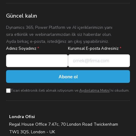
Güncel kalın
Dynamics 365, Power Platform ve AI içeriklerimizin yanı
sıra etkinlik ve webinarlarımızdan ilk siz haberdar olun.
Ayda birkaç e-posta, istediğiniz an çıkış yapabilirsiniz.
Adınız Soyadınız
*
Kurumsal E-posta Adresiniz
*
Abone ol
Ticari elektronik ileti almak istiyorum ve
Aydınlatma Metni
'ni okudum.
Londra Ofisi
Regal House Office 7.47c, 70 London Road Twickenham
TW1 3QS, London - UK