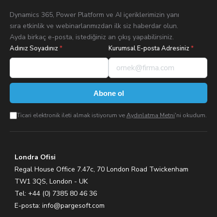
Dynamics 365, Power Platform ve AI içeriklerimizin yanı
sıra etkinlik ve webinarlarımızdan ilk siz haberdar olun.
Ayda birkaç e-posta, istediğiniz an çıkış yapabilirsiniz.
Adınız Soyadınız
*
Kurumsal E-posta Adresiniz
*
Abone ol
Ticari elektronik ileti almak istiyorum ve
Aydınlatma Metni
'ni okudum.
Londra Ofisi
Regal House Office 7.47c, 70 London Road Twickenham
TW1 3QS, London - UK
Tel: +44 (0) 7385 80 46 36
E-posta:
info@pargesoft.com