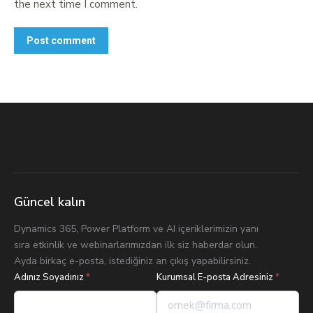
the next time I comment.
Post comment
Güncel kalın
Dynamics 365, Power Platform ve AI içeriklerimizin yanı
sıra etkinlik ve webinarlarımızdan ilk siz haberdar olun.
Ayda birkaç e-posta, istediğiniz an çıkış yapabilirsiniz.
Adınız Soyadınız
*
Kurumsal E-posta Adresiniz
*