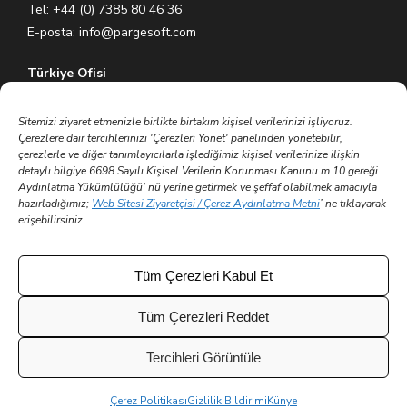
Tel: +44 (0) 7385 80 46 36
E-posta:
info@pargesoft.com
Türkiye Ofisi
Ihlamurkuyu Mh. Gümüşsuyu Cd. Meral Plaza No:5 K:7 34771
Ümraniye – İstanbul / Türkiye
Sitemizi ziyaret etmenizle birlikte birtakım kişisel verilerinizi işliyoruz.
Çerezlere dair tercihlerinizi 'Çerezleri Yönet' panelinden yönetebilir,
Tel: +90 (216) 575 60 70
çerezlerle ve diğer tanımlayıcılarla işlediğimiz kişisel verilerinize ilişkin
E-posta:
info@pargesoft.com
detaylı bilgiye 6698 Sayılı Kişisel Verilerin Korunması Kanunu m.10 gereği
Aydınlatma Yükümlülüğü' nü yerine getirmek ve şeffaf olabilmek amacıyla
Trakya Teknopark Ofisi
hazırladığımız;
Web Sitesi Ziyaretçisi / Çerez Aydınlatma Metni
’ ne tıklayarak
erişebilirsiniz.
Trakya Üniversitesi Ayşe Kadın Yerleşkesi
Atatürk Mah. Zübeyde Hanım Cad. No 3/3 No:45
Merkez – Edirne / Türkiye
Tüm Çerezleri Kabul Et
E-posta:
info@pargesoft.com
Tüm Çerezleri Reddet
Tercihleri Görüntüle
© 2002 - 2026 Tüm hakları saklıdır | Parge Yazılım ve
Çerez Politikası
Gizlilik Bildirimi
Künye
Danışmanlık Tic. A.Ş.