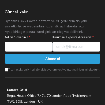
Güncel kalın
Dynamics 365, Power Platform ve AI içeriklerimizin yanı
sıra etkinlik ve webinarlarımızdan ilk siz haberdar olun.
Ayda birkaç e-posta, istediğiniz an çıkış yapabilirsiniz.
Adınız Soyadınız
*
Kurumsal E-posta Adresiniz
*
Abone ol
Ticari elektronik ileti almak istiyorum ve
Aydınlatma Metni
'ni okudum.
Londra Ofisi
Regal House Office 7.47c, 70 London Road Twickenham
TW1 3QS, London - UK