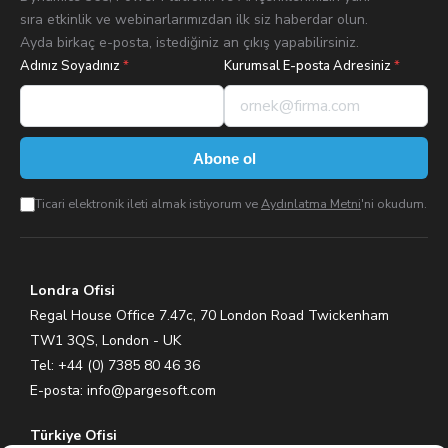
sıra etkinlik ve webinarlarımızdan ilk siz haberdar olun.
Ayda birkaç e-posta, istediğiniz an çıkış yapabilirsiniz.
Adınız Soyadınız
*
Kurumsal E-posta Adresiniz
*
Abone ol
Ticari elektronik ileti almak istiyorum ve
Aydınlatma Metni
'ni okudum.
Londra Ofisi
Regal House Office 7.47c, 70 London Road Twickenham
TW1 3QS, London - UK
Tel: +44 (0) 7385 80 46 36
E-posta:
info@pargesoft.com
Türkiye Ofisi