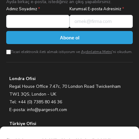
Ayda birkaç e-posta, istediğiniz an çıkış yapabilirsiniz.
Adınız Soyadınız
*
Kurumsal E-posta Adresiniz
*
Abone ol
Ticari elektronik ileti almak istiyorum ve
Aydınlatma Metni
'ni okudum.
Londra Ofisi
Regal House Office 7.47c, 70 London Road Twickenham
TW1 3QS, London - UK
Tel: +44 (0) 7385 80 46 36
E-posta:
info@pargesoft.com
Türkiye Ofisi
Ihlamurkuyu Mh. Gümüşsuyu Cd. Meral Plaza No:5 K:7 34771