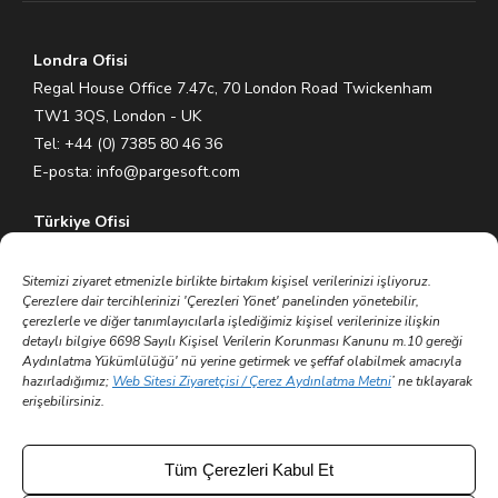
Londra Ofisi
Regal House Office 7.47c, 70 London Road Twickenham
TW1 3QS, London - UK
Tel: +44 (0) 7385 80 46 36
E-posta:
info@pargesoft.com
Türkiye Ofisi
Ihlamurkuyu Mh. Gümüşsuyu Cd. Meral Plaza No:5 K:7 34771
Ümraniye – İstanbul / Türkiye
Sitemizi ziyaret etmenizle birlikte birtakım kişisel verilerinizi işliyoruz.
Çerezlere dair tercihlerinizi 'Çerezleri Yönet' panelinden yönetebilir,
Tel: +90 (216) 575 60 70
çerezlerle ve diğer tanımlayıcılarla işlediğimiz kişisel verilerinize ilişkin
E-posta:
info@pargesoft.com
detaylı bilgiye 6698 Sayılı Kişisel Verilerin Korunması Kanunu m.10 gereği
Aydınlatma Yükümlülüğü' nü yerine getirmek ve şeffaf olabilmek amacıyla
hazırladığımız;
Web Sitesi Ziyaretçisi / Çerez Aydınlatma Metni
’ ne tıklayarak
Trakya Teknopark Ofisi
erişebilirsiniz.
Trakya Üniversitesi Ayşe Kadın Yerleşkesi
Atatürk Mah. Zübeyde Hanım Cad. No 3/3 No:45
Merkez – Edirne / Türkiye
Tüm Çerezleri Kabul Et
E-posta:
info@pargesoft.com